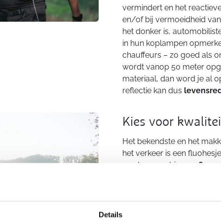
vermindert en het reactiev
en/of bij vermoeidheid van
het donker is, automobilis
in hun koplampen opmerken
chauffeurs – zo goed als on
wordt vanop 50 meter opge
materiaal, dan word je al 
reflectie kan dus
levensre
Kies voor kwalitei
Het bekendste en het makkel
het verkeer is een fluohesj
want ze combineren
fluor
niet elke wandelaar overt
flatterende hesje te drage
mogelijkheden om op te val
gadgets en accessoires die 
Details