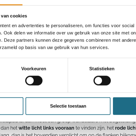
sleutelhangers, arm- en bee
uiteraard ook bewust je
wa
 van cookies
softshells, rugzakken, ma
ingewerkte reflecterende e
ent en advertenties te personaliseren, om functies voor social
materiaal wel op de kwalite
. Ook delen we informatie over uw gebruik van onze site met on
weerkaatsen het licht bijvo
e. Deze partners kunnen deze gegevens combineren met andere i
reflectoren. De gekleurde fi
erzameld op basis van uw gebruik van hun services.
Kies voor goed reflecteren
kwaliteitsnorm
.
Voorkeuren
Statistieken
n in groep
e regen of mist (zonder goede zichtbaarheid tot op 200 meter)
de wegcode
verplicht verlicht
zijn. De wetgever heeft de term
Selectie toestaan
maar je kiest vanzelfsprekend voor optimale veiligheid. Extra
– in deze volgorde – geen voetpad, vervolgens geen verhoo
fietspad is, dan moet een groep wandelaars met begeleidin
 dan het
witte licht links vooraan
te vinden zijn, het
rode lich
ang, dan is het bovendien verplicht om op de flanken bijkome