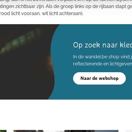
ichtingen zichtbaar zijn. Als de groep links op de rijbaan stap
(rood licht vooraan, wit licht achteraan).
Op zoek naar kled
In de wandel.be shop vind j
reflecterende en lichtgeve
Naar de webshop