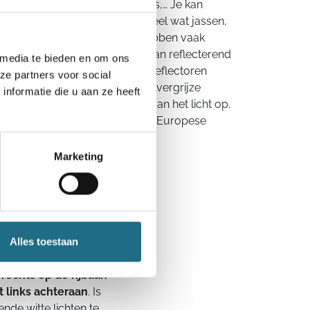
nbanden, stickers, tape, petjes,… Je kan
ndeluitrusting
gaan kiezen. Heel wat jassen,
ar ook broeken en schoenen hebben vaak
lementen. Let bij de aankoop van reflecterend
 media te bieden en om ons
it van het product. Gekleurde reflectoren
ze partners voor social
orbeeld een stuk minder dan zilvergrijze
nformatie die u aan ze heeft
lmlaag slikt namelijk een deel van het licht op.
d materiaal dat voldoet aan de Europese
Marketing
 moet een groep
 'groep' echter niet
Alles toestaan
 zichtbaarheid kan
gde berm, gewone
g
rechts op de rijbaan
t links achteraan
. Is
nde witte lichten te