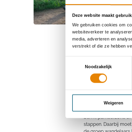
Deze website maakt gebruik
We gebruiken cookies om cont
websiteverkeer te analyseren
media, adverteren en analys
verstrekt of die ze hebben v
Toestemmingsselectie
Noodzakelijk
Veilig wandele
Bij duister weer, fell
wandelaars volgens 
Weigeren
duidelijk afgebakend, 
nooit kwaad! Als er 
berm, parkeerzone of 
stappen. Daarbij moet
de groep wandelaars l