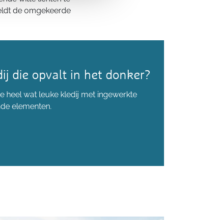
t geldt de omgekeerde
ij die opvalt in het donker?
e heel wat leuke kledij met ingewerkte
nde elementen.