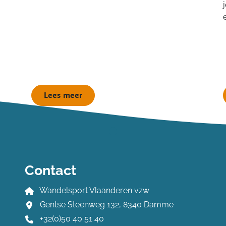
Lees meer
Contact
Wandelsport Vlaanderen vzw
Gentse Steenweg 132, 8340 Damme
+32(0)50 40 51 40