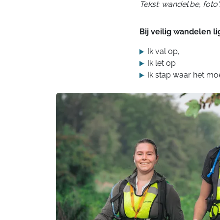
Tekst: wandel.be, fot
Bij veilig wandelen l
Ik val op,
Ik let op
Ik stap waar het mo