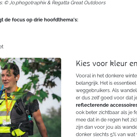
o's: © Jo.phogotraphix & Regatta Great Outdoors
igt de focus op drie hoofdthema's:
et
Kies voor kleur en
Vooral in het donkere wint
belangrijk. Het is essentieel
weggebruikers. Als wandela
er dus zelf goed voor dat 
reflecterende accessoire
ook beter zichtbaar als je 
mee dat in de regen het zi
zijn dan voor jou als wande
donker slechts 5% van wat