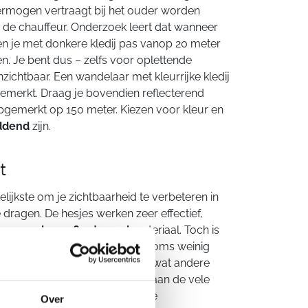
ermogen vertraagt bij het ouder worden
 de chauffeur. Onderzoek leert dat wanneer
ten je met donkere kledij pas vanop 20 meter
. Je bent dus – zelfs voor oplettende
zichtbaar. Een wandelaar met kleurrijke kledij
merkt. Draag je bovendien reflecterend
opgemerkt op 150 meter. Kiezen voor kleur en
ddend
zijn.
t
ijkste om je zichtbaarheid te verbeteren in
e dragen. De hesjes werken zeer effectief,
escerend
en
reflecterend
materiaal. Toch is
uigd om het wat onhandige en soms weinig
n. Er bestaan gelukkig nog heel wat andere
len in het verkeer. Denk maar aan de vele
op de markt zijn: reflecterende
Over