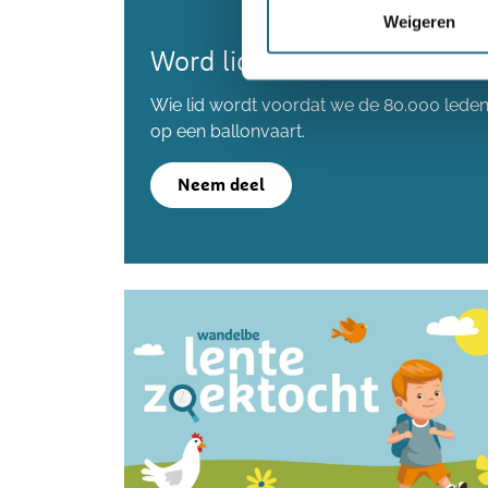
Weigeren
Word lid en maak kans op 
Wie lid wordt voordat we de 80.000 lede
op een ballonvaart.
Neem deel