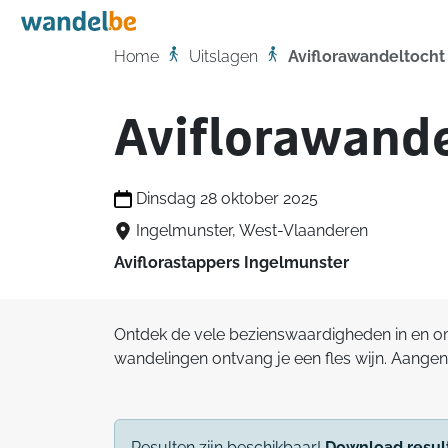
Home
Home
Uitslagen
Aviflorawandeltocht
Aviflorawande
Dinsdag 28 oktober 2025
Ingelmunster, West-Vlaanderen
Aviflorastappers Ingelmunster
Ontdek de vele bezienswaardigheden in en o
wandelingen ontvang je een fles wijn. Aange
Resulten zijn beschikbaar!
Download resul