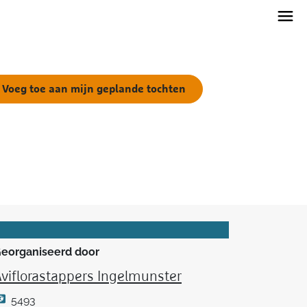
Voeg toe aan mijn geplande tochten
eorganiseerd door
viflorastappers Ingelmunster
5493