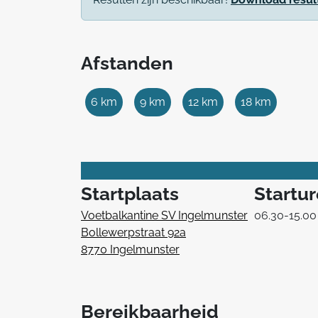
Afstanden
6 km
9 km
12 km
18 km
Startplaats
Startu
Voetbalkantine SV Ingelmunster
06.30-15.00
Bollewerpstraat 92a
8770 Ingelmunster
Bereikbaarheid