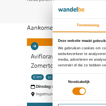
Toestemming
Aankomende wandeltochten v
Deze website maakt gebruik
We gebruiken cookies om cont
websiteverkeer te analyseren
Aviflorawandeltocht -
media, adverteren en analys
Zomertocht
verstrekt of die ze hebben v
Toestemmingsselectie
6 km
10 km
15 km
20 km
Noodzakelijk
Dinsdag 11 augustus 2026
Ingelmunster, West-Vlaanderen