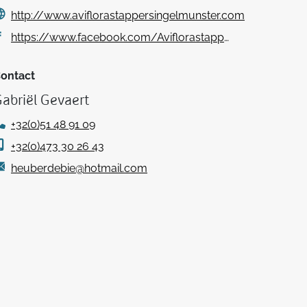
http://www.aviflorastappersingelmunster.com
https://www.facebook.com/Aviflorastappers-Ingelmunster-2183603298553798/
ontact
abriël Gevaert
+32(0)51 48 91 09
+32(0)473 30 26 43
heuberdebie@hotmail.com