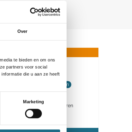
Over
 media te bieden en om ons
ze partners voor social
Aviflorawandeltocht
nformatie die u aan ze heeft
6 km
9 km
12 km
18 km
Dinsdag 27 oktober 2026
Marketing
Ingelmunster, West-Vlaanderen