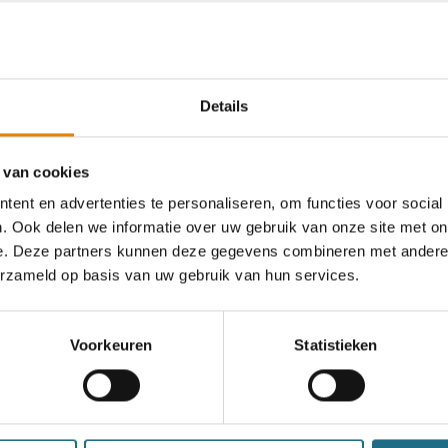
Details
an deze club
 van cookies
ent en advertenties te personaliseren, om functies voor social
. Ook delen we informatie over uw gebruik van onze site met on
Aviflorawandeltocht -
e. Deze partners kunnen deze gegevens combineren met andere i
Nazomertocht
erzameld op basis van uw gebruik van hun services.
6 km
9 km
12 km
18 km
Voorkeuren
Statistieken
Dinsdag 22 september 2026
Ingelmunster, West-Vlaanderen