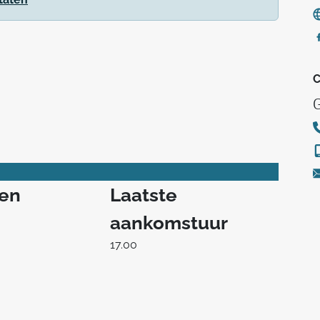
C
G
ren
Laatste
aankomstuur
17.00