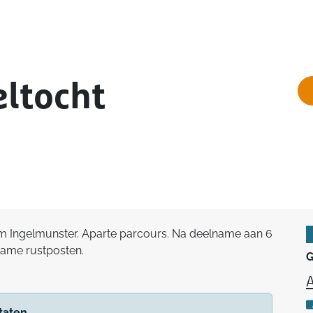
ltocht
m Ingelmunster. Aparte parcours. Na deelname aan 6
name rustposten.
G
A
taten