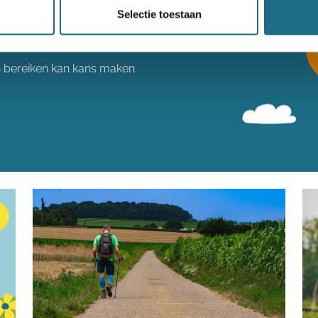
Selectie toestaan
een ballonvaart
n bereiken kan kans maken