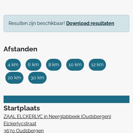
Resulten zijn beschikbaar!
Download resultaten
Afstanden
4 km
6 km
8 km
10 km
12 km
20 km
30 km
Startplaats
ZAAL ELCKERLYC in Neerglabbeek (Oudsbergen)
Elckerlycstraat
3670 Oudsbergen