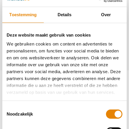
http://www.bos-heikabouters.be
https://www.facebook.com/BosHeikabouters
Toestemming
Details
Over
Contact
Deze website maakt gebruik van cookies
Mathieu Bosmans
We gebruiken cookies om content en advertenties te
+32(0)489 46 70 10
personaliseren, om functies voor social media te bieden
info@bos-heikabouters.be
en om ons websiteverkeer te analyseren. Ook delen we
informatie over uw gebruik van onze site met onze
partners voor social media, adverteren en analyse. Deze
Aankomende wandeltochten van deze
partners kunnen deze gegevens combineren met andere
club
informatie die u aan ze heeft verstrekt of die ze hebben
verzameld op basis van uw gebruik van hun services.
Gewijzigd
Toestemmingsselectie
Noodzakelijk
Borreltjestocht