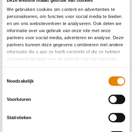
Deze website maakt gebruik van cookies
Leiestreek
We gebruiken cookies om content en advertenties te
personaliseren, om functies voor social media te bieden
4 km
8 km
12 km
16 km
20 km
25 km
en om ons websiteverkeer te analyseren. Ook delen we
30 km
35 km
informatie over uw gebruik van onze site met onze
partners voor social media, adverteren en analyse. Deze
Zondag 20 september 2026
partners kunnen deze gegevens combineren met andere
Deinze, Oost-Vlaanderen
informatie die u aan ze heeft verstrekt of die ze hebben
verzameld op basis van uw gebruik van hun services.
Toestemmingsselectie
Noodzakelijk
Tweede-dag-van-de-week-tocht
Voorkeuren
4 km
8 km
12 km
16 km
20 km
25 km
30 km
Statistieken
Dinsdag 13 oktober 2026