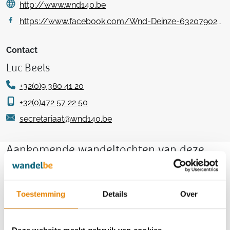
http://www.wnd140.be
https://www.facebook.com/Wnd-Deinze-632079026860259
Contact
Luc Beels
+32(0)9 380 41 20
+32(0)472 57 22 50
secretariaat@wnd140.be
Aankomende wandeltochten van deze
club
Toestemming
Details
Over
44e Canteclaermarsen - De Gordel der