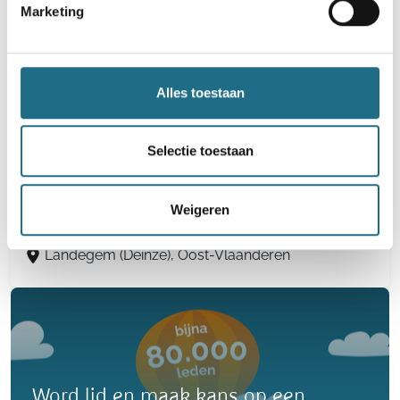
Oeselgem (Dentergem), West-Vlaanderen
Marketing
Alles toestaan
44e Wandel-Mee-Dag - Viggaaltocht
Selectie toestaan
4 km
8 km
12 km
16 km
20 km
25 km
30 km
Weigeren
Zaterdag 21 november 2026
Landegem (Deinze), Oost-Vlaanderen
Word lid en maak kans op een