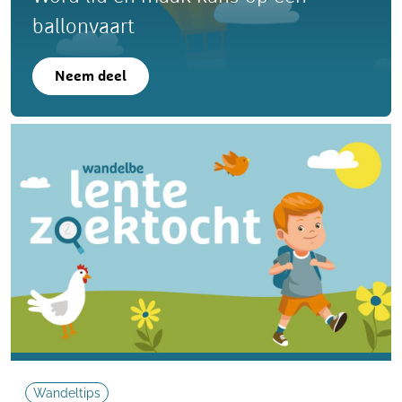
ballonvaart
Neem deel
Wandeltips