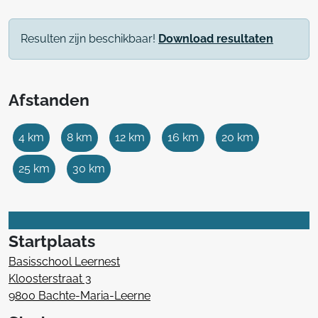
Resulten zijn beschikbaar!
Download resultaten
Afstanden
4 km
8 km
12 km
16 km
20 km
25 km
30 km
Startplaats
Basisschool Leernest
Kloosterstraat 3
9800 Bachte-Maria-Leerne