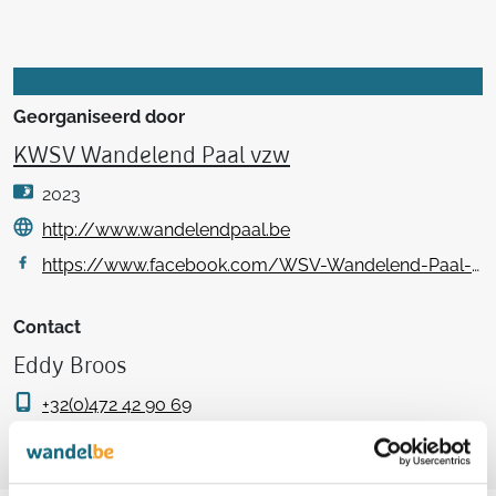
Georganiseerd door
KWSV Wandelend Paal vzw
2023
http://www.wandelendpaal.be
https://www.facebook.com/WSV-Wandelend-Paal-vzw-727972804249203/
Contact
Eddy Broos
+32(0)472 42 90 69
eddy.broos@skynet.be