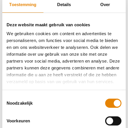
Aankomende wandeltochten van deze
Toestemming
Details
Over
club
Deze website maakt gebruik van cookies
We gebruiken cookies om content en advertenties te
personaliseren, om functies voor social media te bieden
54e Internationale Tocht - 42 km Twee
en om ons websiteverkeer te analyseren. Ook delen we
informatie over uw gebruik van onze site met onze
Provinciëntrail
partners voor social media, adverteren en analyse. Deze
partners kunnen deze gegevens combineren met andere
4 km
7 km
12 km
16 km
20 km
30 km
informatie die u aan ze heeft verstrekt of die ze hebben
42 km
verzameld op basis van uw gebruik van hun services.
Zondag 18 oktober 2026
Paal (Beringen), Limburg
Toestemmingsselectie
Noodzakelijk
Voorkeuren