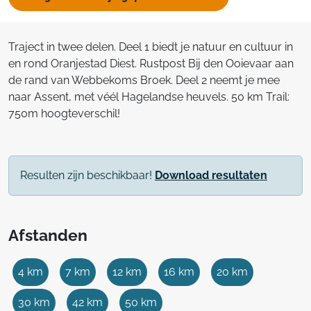
Traject in twee delen. Deel 1 biedt je natuur en cultuur in
en rond Oranjestad Diest. Rustpost Bij den Ooievaar aan
de rand van Webbekoms Broek. Deel 2 neemt je mee
naar Assent, met véél Hagelandse heuvels. 50 km Trail:
750m hoogteverschil!
Resulten zijn beschikbaar!
Download resultaten
Afstanden
4 km
7 km
12 km
16 km
20 km
30 km
42 km
50 km