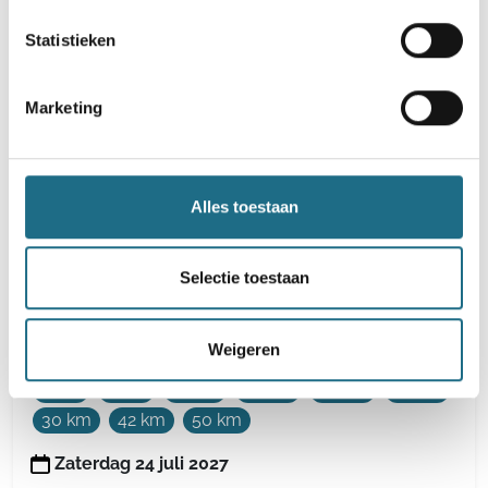
Martine Van Camptocht
Statistieken
4 km
7 km
12 km
16 km
20 km
Marketing
Vrijdag 6 november 2026
Diest, Vlaams-Brabant
Alles toestaan
Selectie toestaan
Hoogzomertocht - 50 km Bos- en
Heuveltrail
Weigeren
4 km
7 km
12 km
16 km
20 km
25 km
30 km
42 km
50 km
Zaterdag 24 juli 2027