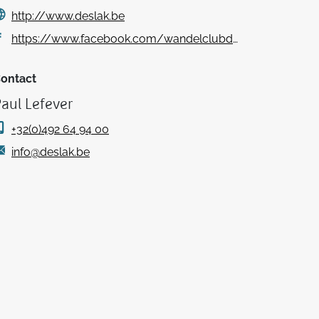
http://www.deslak.be
https://www.facebook.com/wandelclubdeslak
ontact
aul Lefever
+32(0)492 64 94 00
info@deslak.be