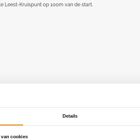
te Leest-Kruispunt op 100m van de start.
Details
t clubkampioenschap
 van cookies