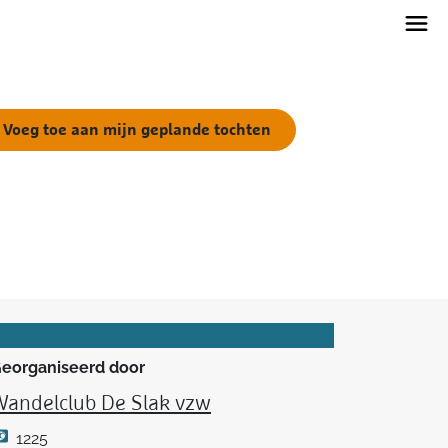
Voeg toe aan mijn geplande tochten
eorganiseerd door
Wandelclub De Slak vzw
1225