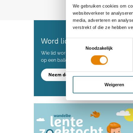
We gebruiken cookies om cont
websiteverkeer te analyseren
media, adverteren en analys
verstrekt of die ze hebben v
Word lid en maak kans op 
Toestemmingsselectie
Noodzakelijk
Wie lid wordt voordat we de 80.000 lede
op een ballonvaart.
Neem deel
Weigeren