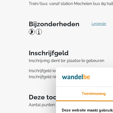
Trein/bus: vanaf station Mechelen bus 89 hal
Bijzonderheden
Legende
Inschrijfgeld
Inschrijving dient ter plaatse te gebeuren
Inschrijfgeld leden: € 1,50
Inschrijfgeld niet-leden: € 3,00
Toestemming
Deze tocht telt mee in he
Aantal punten: 1
Deze website maakt gebruik