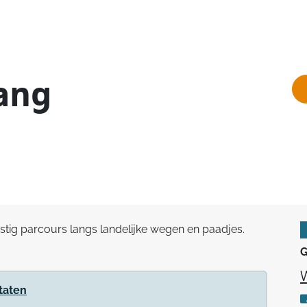
ang
stig parcours langs landelijke wegen en paadjes.
G
taten