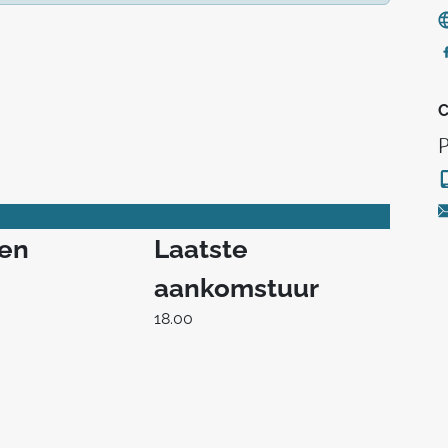
C
P
ren
Laatste
aankomstuur
18.00