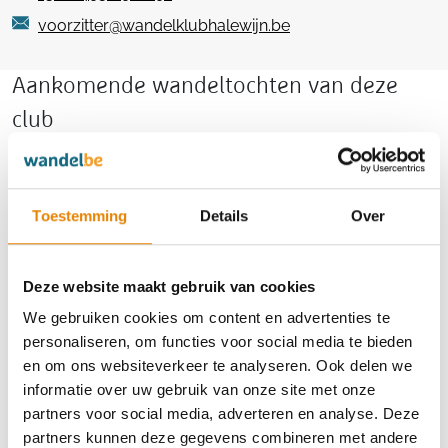
voorzitter@wandelklubhalewijn.be
Aankomende wandeltochten van deze
club
Toestemming
Details
Over
Pannenkoekentocht
4 km
6 km
8 km
10 km
Deze website maakt gebruik van cookies
We gebruiken cookies om content en advertenties te
Maandag 31 augustus 2026
personaliseren, om functies voor social media te bieden
Drieslinter (Linter), Vlaams-Brabant
en om ons websiteverkeer te analyseren. Ook delen we
informatie over uw gebruik van onze site met onze
partners voor social media, adverteren en analyse. Deze
partners kunnen deze gegevens combineren met andere