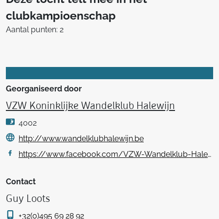
clubkampioenschap
Aantal punten: 2
Georganiseerd door
VZW Koninklijke Wandelklub Halewijn
4002
http://www.wandelklubhalewijn.be
https://www.facebook.com/VZW-Wandelklub-Halewijn-217502391718614/
Contact
Guy Loots
+32(0)495 69 28 92