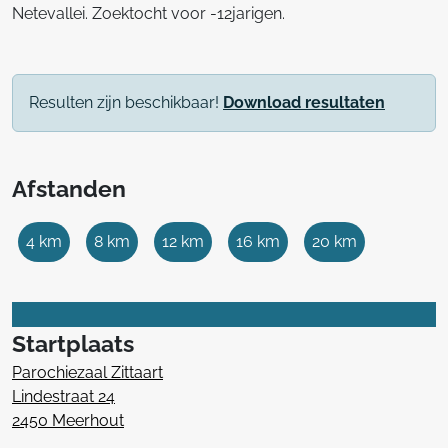
Netevallei. Zoektocht voor -12jarigen.
Resulten zijn beschikbaar!
Download resultaten
Afstanden
4 km
8 km
12 km
16 km
20 km
Startplaats
Parochiezaal Zittaart
Lindestraat 24
2450 Meerhout