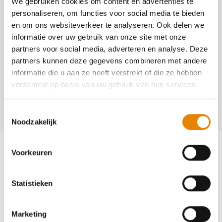
We gebruiken cookies om content en advertenties te
personaliseren, om functies voor social media te bieden
1103
en om ons websiteverkeer te analyseren. Ook delen we
http://www.devredezonen.be/huttentocht
informatie over uw gebruik van onze site met onze
partners voor social media, adverteren en analyse. Deze
Contact
partners kunnen deze gegevens combineren met andere
informatie die u aan ze heeft verstrekt of die ze hebben
Marcel Das
verzameld op basis van uw gebruik van hun services.
+32(0)485 45 45 16
marcel.das@skynet.be
Toestemmingsselectie
Noodzakelijk
Voorkeuren
Statistieken
Word lid en maak kans op een
ballonvaart
Marketing