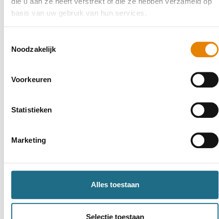
die u aan ze heeft verstrekt of die ze hebben verzameld op
basis van uw gebruik van hun services.
IJsbrekerstocht
Toestemmingsselectie
6 km
12 km
18 km
Noodzakelijk
Zaterdag 21 november 2026
Voorkeuren
Heldergem (Haaltert), Oost-Vlaanderen
Statistieken
Marketing
Word lid en maak kans op een
ballonvaart
Alles toestaan
Neem deel
Selectie toestaan