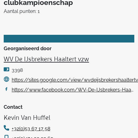
clubkampioenschap
Aantal punten: 1
Georganiseerd door
WV De IJsbrekers Haaltert vzw
3398
https://sites.google.com/view/wvdeijsbrekershaaltert
https://www.facebook.com/WV-De-IJsbrekers-Haaltert-vzw-288744141623612/
Contact
Kevin Van Huffel
+32(0)53 67 17 58