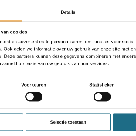
Details
 van cookies
Kerstwandeling
ent en advertenties te personaliseren, om functies voor social
. Ook delen we informatie over uw gebruik van onze site met on
4 km
5 km
7 km
13 km
18 km
e. Deze partners kunnen deze gegevens combineren met andere i
21 km
erzameld op basis van uw gebruik van hun services.
Zondag 20 december 2026
Hasselt, Limburg
Voorkeuren
Statistieken
een ballonvaart
Selectie toestaan
n bereiken kan kans maken