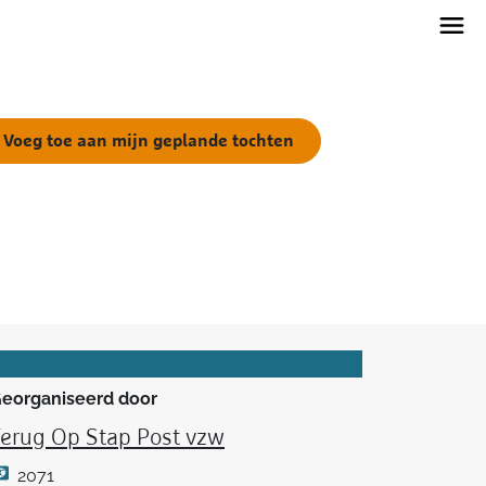
Voeg toe aan mijn geplande tochten
eorganiseerd door
erug Op Stap Post vzw
2071