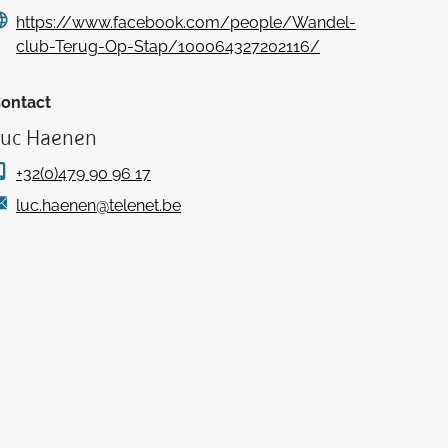
https://www.facebook.com/people/Wandel-
club-Terug-Op-Stap/100064327202116/
ontact
Luc Haenen
+32(0)479 90 96 17
luc.haenen@telenet.be