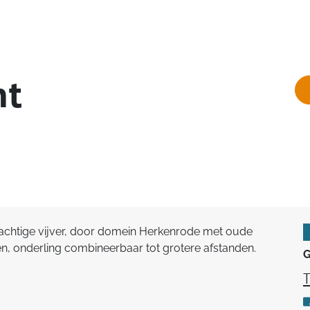
ht
achtige vijver, door domein Herkenrode met oude
n, onderling combineerbaar tot grotere afstanden.
G
T