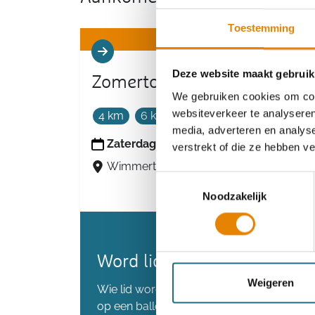
Toestemming
Deze website maakt gebruik
Zomertocht
We gebruiken cookies om cont
websiteverkeer te analyseren
4 km
6 km
9 km
13 km
21 km
media, adverteren en analys
Zaterdag 8 augustus 2026
verstrekt of die ze hebben v
Wimmertingen (Hasselt), Limburg
Toestemmingsselectie
Noodzakelijk
Word lid en maak kans op 
Weigeren
Wie lid wordt voordat we de 80.000 lede
op een ballonvaart.