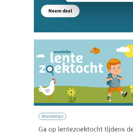
Neem deel
Wandeltips
Ga op lentezoektocht tijdens d