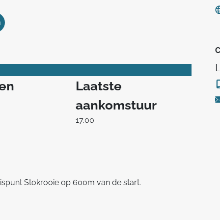
m
C
ren
Laatste
aankomstuur
17.00
uispunt Stokrooie op 600m van de start.