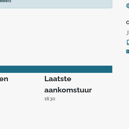
C
J
ren
Laatste
aankomstuur
18.30