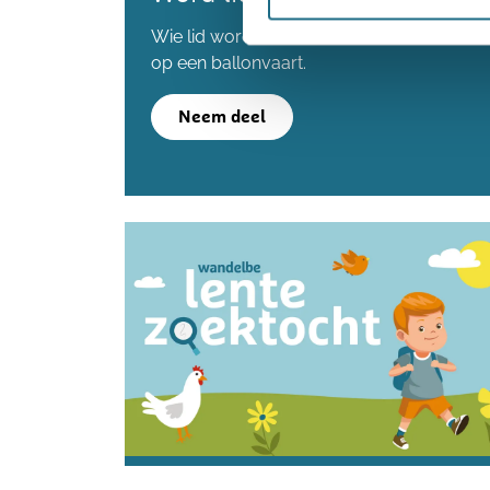
Wie lid wordt voordat we de 80.000 lede
op een ballonvaart.
Neem deel