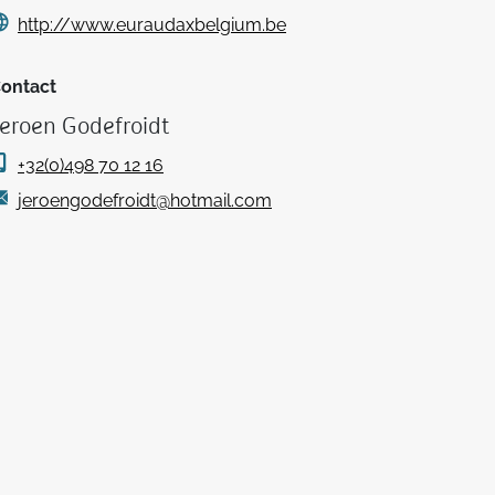
http://www.euraudaxbelgium.be
ontact
eroen Godefroidt
+32(0)498 70 12 16
jeroengodefroidt@hotmail.com