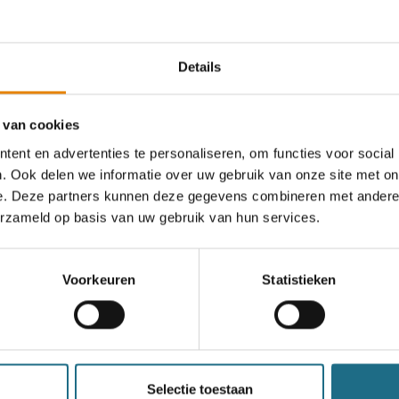
Details
an deze club
 van cookies
ent en advertenties te personaliseren, om functies voor social
. Ook delen we informatie over uw gebruik van onze site met on
Euraudax Haaltert
e. Deze partners kunnen deze gegevens combineren met andere i
erzameld op basis van uw gebruik van hun services.
25 km
Zondag 20 september 2026
Voorkeuren
Statistieken
Haaltert, Oost-Vlaanderen
Selectie toestaan
een ballonvaart