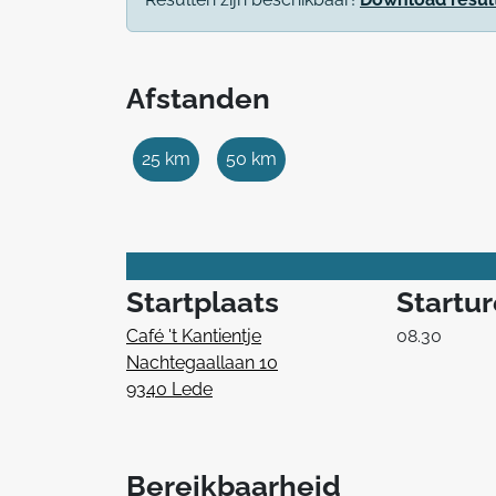
Afstanden
25 km
50 km
Startplaats
Startu
Café 't Kantientje
08.30
Nachtegaallaan 10
9340 Lede
Bereikbaarheid