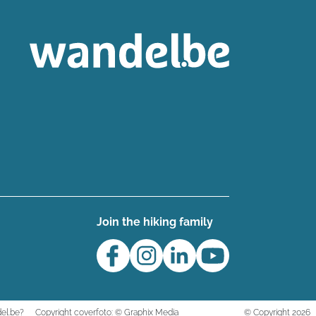
Join the hiking family
el.be?
Copyright coverfoto: © Graphix Media
© Copyright 2026