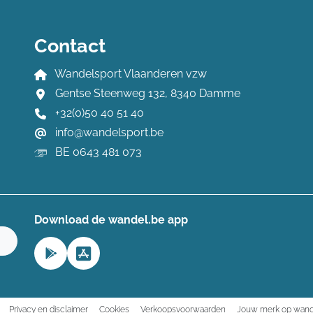
Contact
Wandelsport Vlaanderen vzw
Gentse Steenweg 132, 8340 Damme
+32(0)50 40 51 40
info@wandelsport.be
BE 0643 481 073
Download de wandel.be app
n
Privacy en disclaimer
Cookies
Verkoopsvoorwaarden
Jouw merk op wand