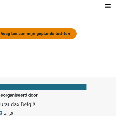
Voeg toe aan mijn geplande tochten
eorganiseerd door
uraudax België
4258