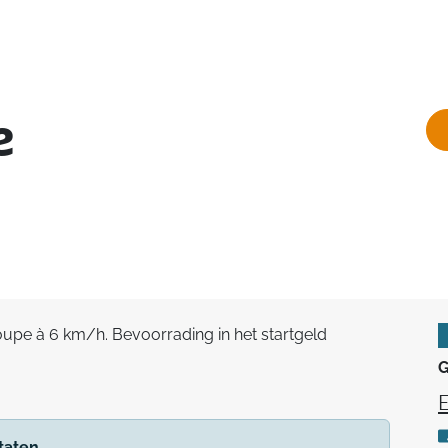
e
pe à 6 km/h. Bevoorrading in het startgeld
G
E
taten