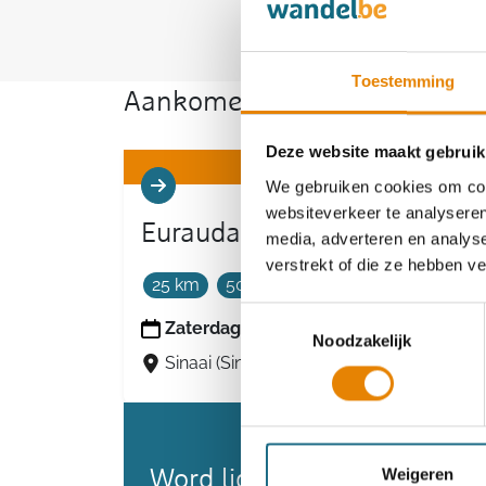
Toestemming
Aankomende wandeltochten v
Deze website maakt gebruik
We gebruiken cookies om cont
websiteverkeer te analyseren
Euraudax Sinaai
media, adverteren en analys
verstrekt of die ze hebben v
25 km
50 km
Toestemmingsselectie
Zaterdag 19 september 2026
Noodzakelijk
Sinaai (Sint-Niklaas), Oost-Vlaanderen
Weigeren
Word lid en maak kans op 