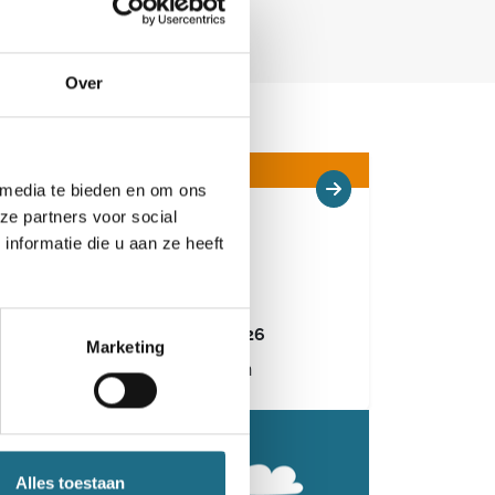
Over
Gewijzigd
 media te bieden en om ons
ze partners voor social
Euraudax Poperinge
nformatie die u aan ze heeft
25 km
Zaterdag 26 september 2026
Marketing
Poperinge, West-Vlaanderen
Alles toestaan