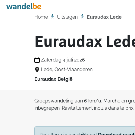
Home
Home
Uitslagen
Euraudax Lede
Euraudax Led
Zaterdag 4 juli 2026
Lede, Oost-Vlaanderen
Euraudax België
Groepswandeling aan 6 km/u. Marche en grou
inbegrepen. Ravitaillement inclus dans le prix.
Resulten zijn beschikbaar!
Download resul