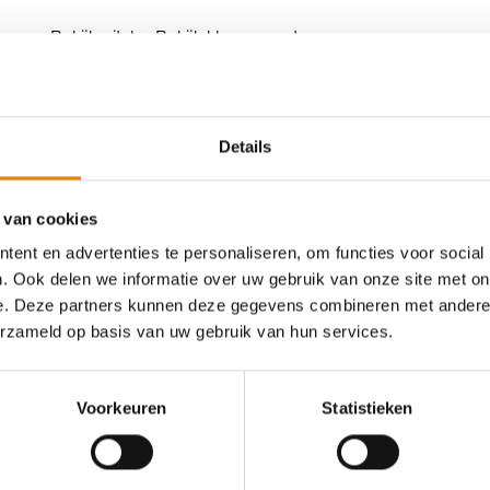
Bekijk uitslag
Bekijk klassement
WSVL
Trailwalk
Gewijzigd
Details
Urban Night Walk
Za 15 apr 2023
Dendermonde, O
 van cookies
ent en advertenties te personaliseren, om functies voor social
Bekijk uitslag
Bekijk klassement
. Ook delen we informatie over uw gebruik van onze site met on
e. Deze partners kunnen deze gegevens combineren met andere i
erzameld op basis van uw gebruik van hun services.
WSVL
Trailwalk
Antwerpse Kempentrail
Voorkeuren
Statistieken
Za 15 apr 2023
Merksem (Antwe