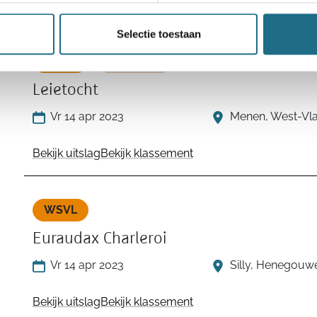
Bekijk uitslag
Bekijk klassement
Selectie toestaan
WSVL
Gewijzigd
Leietocht
Vr 14 apr 2023
Menen, West-Vl
Bekijk uitslag
Bekijk klassement
WSVL
Euraudax Charleroi
Vr 14 apr 2023
Silly, Henegouw
Bekijk uitslag
Bekijk klassement