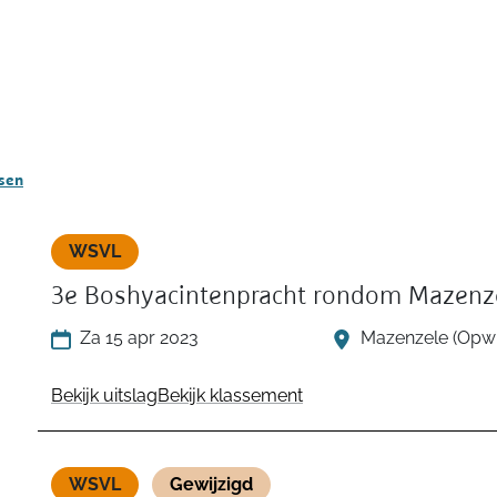
ssen
WSVL
3e Boshyacintenpracht rondom Mazenz
Za 15 apr 2023
Mazenzele (Opwi
Bekijk uitslag
Bekijk klassement
WSVL
Gewijzigd