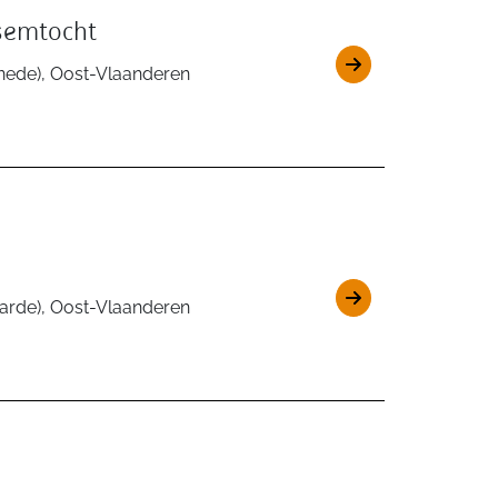
semtocht
nede), Oost-Vlaanderen
rde), Oost-Vlaanderen