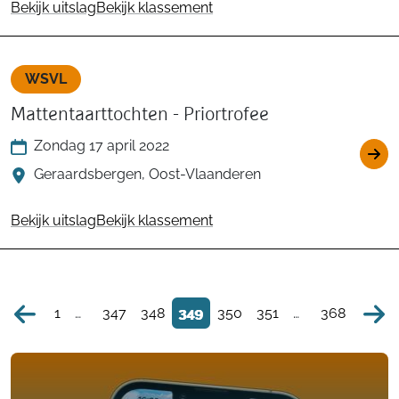
Bekijk uitslag
Bekijk klassement
WSVL
Mattentaarttochten - Priortrofee
Zondag 17 april 2022
Geraardsbergen, Oost-Vlaanderen
Bekijk uitslag
Bekijk klassement
1
…
347
348
349
350
351
…
368