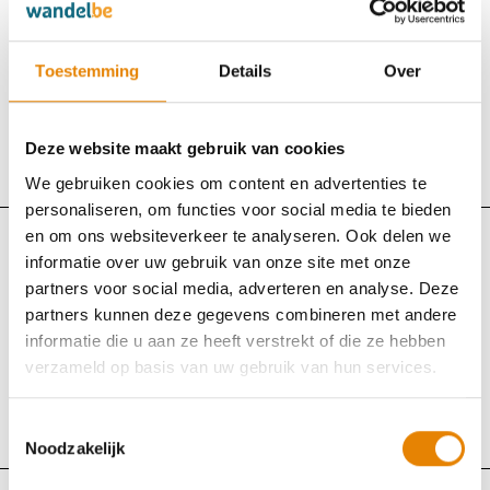
Kemmelbergtocht
Toestemming
Details
Over
Maandag 18 april 2022
Kemmel (Heuvelland), West-Vlaanderen
Deze website maakt gebruik van cookies
Bekijk uitslag
Bekijk klassement
We gebruiken cookies om content en advertenties te
personaliseren, om functies voor social media te bieden
en om ons websiteverkeer te analyseren. Ook delen we
WSVL
informatie over uw gebruik van onze site met onze
partners voor social media, adverteren en analyse. Deze
Houtlandtocht
partners kunnen deze gegevens combineren met andere
informatie die u aan ze heeft verstrekt of die ze hebben
Maandag 18 april 2022
verzameld op basis van uw gebruik van hun services.
Oostkamp, West-Vlaanderen
Toestemmingsselectie
Bekijk uitslag
Bekijk klassement
Noodzakelijk