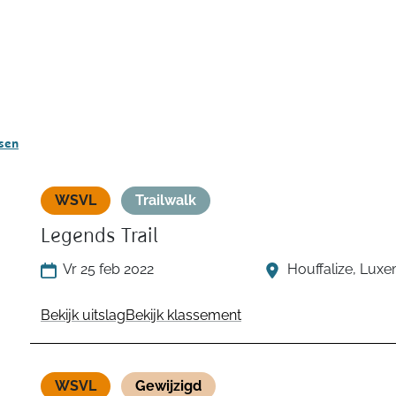
ssen
WSVL
Trailwalk
Legends Trail
Vr 25 feb 2022
Houffalize, Lux
Bekijk uitslag
Bekijk klassement
WSVL
Gewijzigd