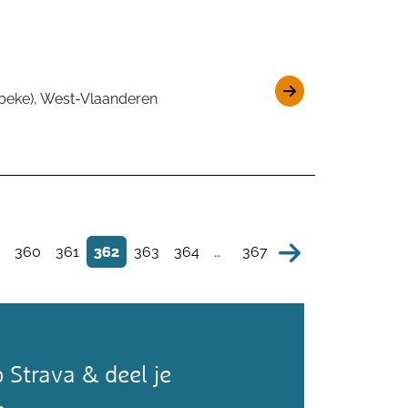
beke), West-Vlaanderen
360
361
362
363
364
…
367
 Strava & deel je