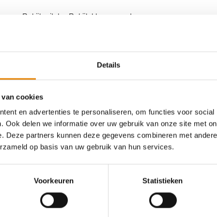
Bekijk uitslag
Bekijk klassement
WSVL
Details
Kampenhout in de winter- met catering
Zo 20 feb 2022
Berg (Kampenhou
 van cookies
ent en advertenties te personaliseren, om functies voor social
Bekijk uitslag
Bekijk klassement
. Ook delen we informatie over uw gebruik van onze site met on
e. Deze partners kunnen deze gegevens combineren met andere i
erzameld op basis van uw gebruik van hun services.
WSVL
Toekertjestocht
Voorkeuren
Statistieken
Zo 20 feb 2022
Glabbeek, Vlaa