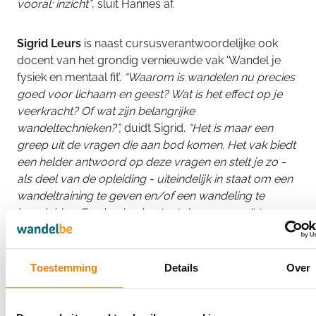
vooral: inzicht”
, sluit Hannes af.
Sigrid Leurs
is naast cursusverantwoordelijke ook
docent van het grondig vernieuwde vak ‘Wandel je
fysiek en mentaal fit’.
“Waarom is wandelen nu precies
goed voor lichaam en geest? Wat is het effect op je
veerkracht? Of wat zijn belangrijke
wandeltechnieken?”,
duidt Sigrid.
“Het is maar een
greep uit de vragen die aan bod komen. Het vak biedt
een helder antwoord op deze vragen en stelt je zo -
als deel van de opleiding - uiteindelijk in staat om een
wandeltraining te geven en/of een wandeling te
begeleiden. Een lesdag bestaat doorgaans uit twee
delen: in de voormiddag buigen we ons over de
theorie en leren cursisten verschillende aspecten rond
zelf training geven, ’s namiddags zoeken we de
Toestemming
Details
Over
buitenlucht op en gaan we via micro-teaching zelf aan
de slag met wat we hebben geleerd.”