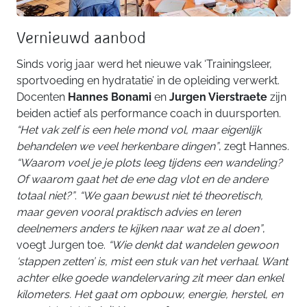
Vernieuwd aanbod
Sinds vorig jaar werd het nieuwe vak ‘Trainingsleer,
sportvoeding en hydratatie’ in de opleiding verwerkt.
Docenten
Hannes Bonami
en
Jurgen Vierstraete
zijn
beiden actief als performance coach in duursporten.
“Het vak zelf is een hele mond vol, maar eigenlijk
behandelen we veel herkenbare dingen”
, zegt Hannes.
“Waarom voel je je plots leeg tijdens een wandeling?
Of waarom gaat het de ene dag vlot en de andere
totaal niet?”
.
“We gaan bewust niet té theoretisch,
maar geven vooral praktisch advies en leren
deelnemers anders te kijken naar wat ze al doen”
,
voegt Jurgen toe.
“Wie denkt dat wandelen gewoon
‘stappen zetten’ is, mist een stuk van het verhaal. Want
achter elke goede wandelervaring zit meer dan enkel
kilometers. Het gaat om opbouw, energie, herstel, en