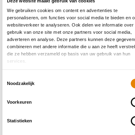
Deze website maakt gebruik van cookies
We gebruiken cookies om content en advertenties te
personaliseren, om functies voor social media te bieden en 
websiteverkeer te analyseren. Ook delen we informatie over
gebruik van onze site met onze partners voor social media,
adverteren en analyse. Deze partners kunnen deze gegeven
combineren met andere informatie die u aan ze heeft verstrek
die ze hebben verzameld op basis van uw gebruik van hun
services.
Informatie en inschrijven
Toestemmingsselectie
Noodzakelijk
De opleiding Initiator Wandelen spreidt zich over 4
maanden en bestaat doorgaans uit 4 modules.
Voorkeuren
In het najaar van 2026 zullen uitzonderlijk enkel de
modules 2, 3 en 4 doorgaan. Module 1 (Start 2 Coach)
nog niet gevolgd? Deze kan je in het voorjaar van
Statistieken
2027 nog vervolledigen.