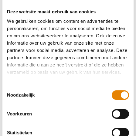
Download
Deze website maakt gebruik van cookies
We gebruiken cookies om content en advertenties te
personaliseren, om functies voor social media te bieden
Tip: neem je zoekkaart mee naar
en om ons websiteverkeer te analyseren. Ook delen we
Vlaanderen Wandelt
informatie over uw gebruik van onze site met onze
partners voor social media, adverteren en analyse. Deze
Op zondag 26 april 2026 verkennen we vanuit Leuven,
partners kunnen deze gegevens combineren met andere
Lommel, Berlare, Zedelgem en Turnhout de mooiste
informatie die u aan ze heeft verstrekt of die ze hebben
hoekjes van Vlaanderen.
Vlaanderen Wandelt
is dé
verzameld op basis van uw gebruik van hun services.
ideale gelegenheid om kennis te maken met de
wandelsport. Ook voor gezinnen met kinderen valt er
heel wat te beleven. Met deze lentezoektocht belooft
Toestemmingsselectie
het een voorjaarsdag boordevol plezier te worden.
Noodzakelijk
Voorkeuren
Meer info over Vlaanderen Wandelt
Deel je speurwerk met
Statistieken