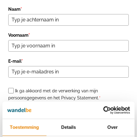
Naam
*
Voornaam
*
E-mail
*
Ik ga akkoord met de verwerking van mijn
persoonsgegevens en het Privacy Statement.
*
Ik wil me ook inschrijven voor de tweewekelijkse
nieuwsbrief van wandel.be.
Toestemming
Details
Over