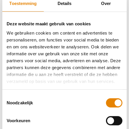
bloesemperiode. In Wielsbeke ontdek je dan weer een
Toestemming
Details
Over
oude arm van de Leie.
Deze website maakt gebruik van cookies
We gebruiken cookies om content en advertenties te
personaliseren, om functies voor social media te bieden
en om ons websiteverkeer te analyseren. Ook delen we
informatie over uw gebruik van onze site met onze
partners voor social media, adverteren en analyse. Deze
partners kunnen deze gegevens combineren met andere
informatie die u aan ze heeft verstrekt of die ze hebben
verzameld op basis van uw gebruik van hun services.
Nog wandelmoois meer op komst
Toestemmingsselectie
Het wandelnetwerk Poelberg – Baliekouter –
Noodzakelijk
Brielmeersen is nog maar het begin van een ruimere
uitbreiding van de wandelmogelijkheden in de
Voorkeuren
Leiestreek. In een volgende fase opent Toerisme Oost-