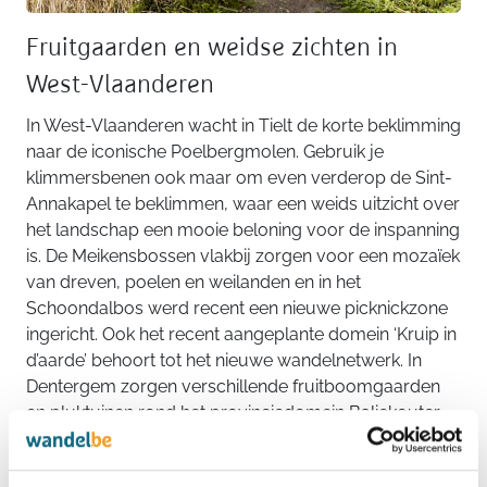
Fruitgaarden en weidse zichten in
West-Vlaanderen
In West-Vlaanderen wacht in Tielt de korte beklimming
naar de iconische Poelbergmolen. Gebruik je
klimmersbenen ook maar om even verderop de Sint-
Annakapel te beklimmen, waar een weids uitzicht over
het landschap een mooie beloning voor de inspanning
is. De Meikensbossen vlakbij zorgen voor een mozaïek
van dreven, poelen en weilanden en in het
Schoondalbos werd recent een nieuwe picknickzone
ingericht. Ook het recent aangeplante domein ‘Kruip in
d’aarde’ behoort tot het nieuwe wandelnetwerk. In
Dentergem zorgen verschillende fruitboomgaarden
en pluktuinen rond het provinciedomein Baliekouter
voor een idyllisch decor. Trouwens niet enkel de
moeite waard om te verkennen tijdens de