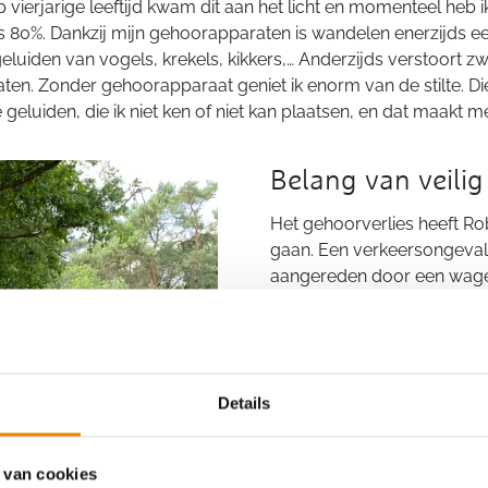
 vierjarige leeftijd kwam dit aan het licht en momenteel heb 
s 80%. Dankzij mijn gehoorapparaten is wandelen enerzijds ee
eluiden van vogels, krekels, kikkers,… Anderzijds verstoort z
ten. Zonder gehoorapparaat geniet ik enorm van de stilte. D
geluiden, die ik niet ken of niet kan plaatsen, en dat maakt m
Belang van veili
Het gehoorverlies heeft Ro
gaan. Een verkeersongeval o
aangereden door een wagen
voor dat verkeersveilig wa
wandelen kan letterlijk leve
verkeer door mijn gehoorver
Zo wandel je bij afwezighe
Details
rijrichting van het verkeer
of de rijbaan en dat na du
 van cookies