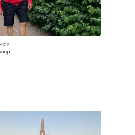
lige
knop.