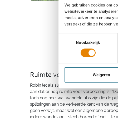
We gebruiken cookies om cont
Logo op kledij
websiteverkeer te analyseren
media, adverteren en analys
Robin merkte op dat z
verstrekt of die ze hebben v
bijvoorbeeld geen resp
slechthorenden op zi
Toestemmingsselectie
“Het logo dient voora
Noodzakelijk
brede publiek, maar on
niet wat te doen of z
woorden of een fijn ge
Ruimte voor verbetering
Weigeren
Robin let als slechthorende extra op de wande
aan dat er nog ruimte voor verbetering is. “De
toch nog heel wat wandelclubs zijn die de pij
splitsingen aan de verkeerde kant van de weg 
geen verwijt, maar wel een algemene oproep
iedere wandelaar – slechthorend of niet – te ver