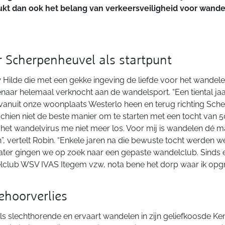
ukt dan ook het belang van verkeersveiligheid voor wande
r Scherpenheuvel als startpunt
Hilde die met een gekke ingeving de liefde voor het wandel
naar helemaal verknocht aan de wandelsport. “Een tiental jaa
anuit onze woonplaats Westerlo heen en terug richting Sch
chien niet de beste manier om te starten met een tocht van 5
 het wandelvirus me niet meer los. Voor mij is wandelen dé 
”, vertelt Robin. “Enkele jaren na die bewuste tocht werden w
ater gingen we op zoek naar een gepaste wandelclub. Sinds e
lclub WSV IVAS Itegem vzw, nota bene het dorp waar ik opgr
hoorverlies
s slechthorende en ervaart wandelen in zijn geliefkoosde K