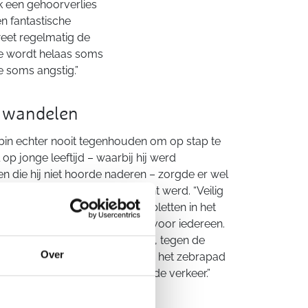
ik een gehoorverlies
n fantastische
weet regelmatig de
ie wordt helaas soms
e soms angstig.”
g wandelen
bin echter nooit tegenhouden om op stap te
p jonge leeftijd – waarbij hij werd
 die hij niet hoorde naderen – zorgde er wel
ndelen een extra aandachtspunt werd. “Veilig
ns redden. Zelf moet ik extra opletten in het
lies, maar eigenlijk geldt dat voor iedereen.
id van een voetpad steeds links, tegen de
Over
 in. Oversteken gebeurt haaks op het zebrapad
bbelchecken van het aankomende verkeer.”