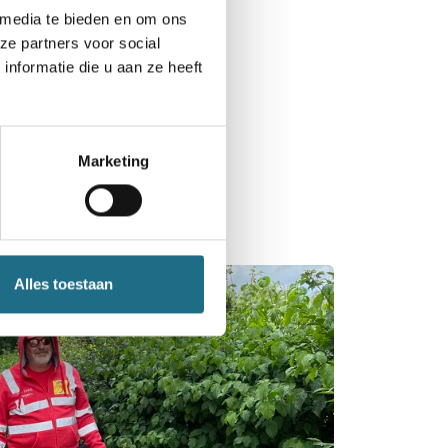
 media te bieden en om ons
ze partners voor social
nformatie die u aan ze heeft
dewandelaars
 doven en
uikers te informeren.
nde bekend bij het
Marketing
n. “Mensen weten vaak
egroeting met enkele
Alles toestaan