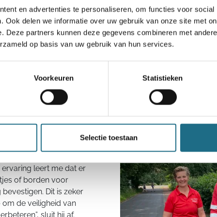
ent en advertenties te personaliseren, om functies voor social
. Ook delen we informatie over uw gebruik van onze site met on
e. Deze partners kunnen deze gegevens combineren met andere i
ijn slechthorendheid soms frustraties oplevert wanneer me
erzameld op basis van uw gebruik van hun services.
ons krijgen bij een begroeting. Daarom liet hij het logo voor
jn wandelkledij aanbrengen om wandelaars en andere weggebr
l om misverstanden te vermijden. Helaas is het nog onvoldoe
Voorkeuren
Statistieken
getwijfeld brengt dit artikel daar verandering in", lacht Robi
eggen wanneer ze het logo opmerken. Daarom: een simpele b
baar maakt me al heel erg blij.”
Selectie toestaan
linfrastructuur en geeft
 ervaring leert me dat er
ltjes of borden voor
bevestigen. Dit is zeker
 om de veiligheid van
beteren”, sluit hij af.