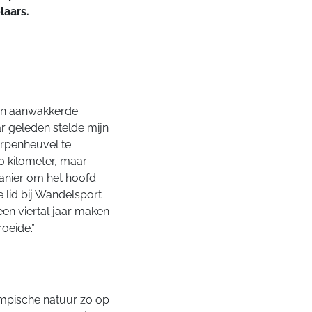
laars.
en aanwakkerde.
r geleden stelde mijn
erpenheuvel te
0 kilometer, maar
manier om het hoofd
e lid bij Wandelsport
en viertal jaar maken
oeide.”
empische natuur zo op