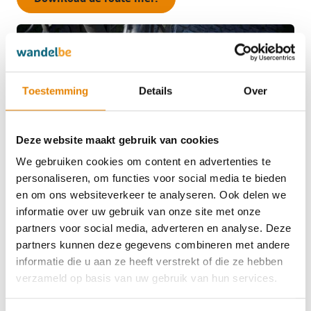
Toestemming
Details
Over
Deze website maakt gebruik van cookies
We gebruiken cookies om content en advertenties te
personaliseren, om functies voor social media te bieden
en om ons websiteverkeer te analyseren. Ook delen we
Mercator
informatie over uw gebruik van onze site met onze
partners voor social media, adverteren en analyse. Deze
Rupelmonde (Oost-Vlaanderen)
partners kunnen deze gegevens combineren met andere
Gerardus Mercator, de
cartograaf
die onze kijk op de
informatie die u aan ze heeft verstrekt of die ze hebben
wereld voorgoed veranderde, bracht een deel van
verzameld op basis van uw gebruik van hun services.
zijn jeugd door in het
Scheldedorpje
Rupelmonde.
Zijn beroemde kaartprojectie wordt vandaag nog