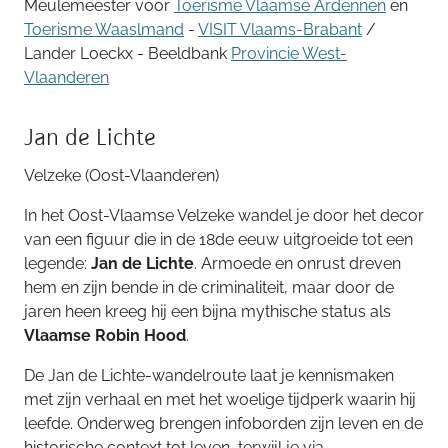
Meulemeester voor
Toerisme Vlaamse Ardennen
en
Toerisme Waaslmand
-
VISIT Vlaams-Brabant
/
Lander Loeckx - Beeldbank
Provincie West-
Vlaanderen
Jan de Lichte
Velzeke (Oost-Vlaanderen)
In het Oost-Vlaamse Velzeke wandel je door het decor
van een figuur die in de 18de eeuw uitgroeide tot een
legende:
Jan de Lichte
. Armoede en onrust dreven
hem en zijn bende in de criminaliteit, maar door de
jaren heen kreeg hij een bijna mythische status als
Vlaamse Robin Hood
.
De Jan de Lichte-wandelroute laat je kennismaken
met zijn verhaal en met het woelige tijdperk waarin hij
leefde. Onderweg brengen infoborden zijn leven en de
historische context tot leven, terwijl je via