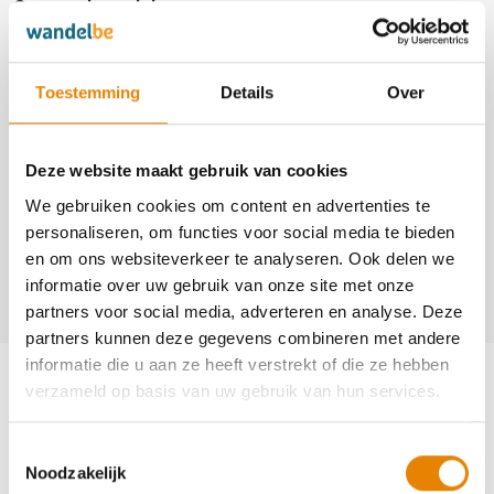
Georganiseerd door
Globetrotters Hageland vzw
4036
Toestemming
Details
Over
http://www.globetrottershageland.be
Deze website maakt gebruik van cookies
Contact
We gebruiken cookies om content en advertenties te
Joseph Stuyts
personaliseren, om functies voor social media te bieden
+32(0)474 42 25 82
en om ons websiteverkeer te analyseren. Ook delen we
informatie over uw gebruik van onze site met onze
globetrotters.hageland@skynet.be
partners voor social media, adverteren en analyse. Deze
partners kunnen deze gegevens combineren met andere
Aankomende wandeltochten van deze
informatie die u aan ze heeft verstrekt of die ze hebben
verzameld op basis van uw gebruik van hun services.
club
Toestemmingsselectie
Noodzakelijk