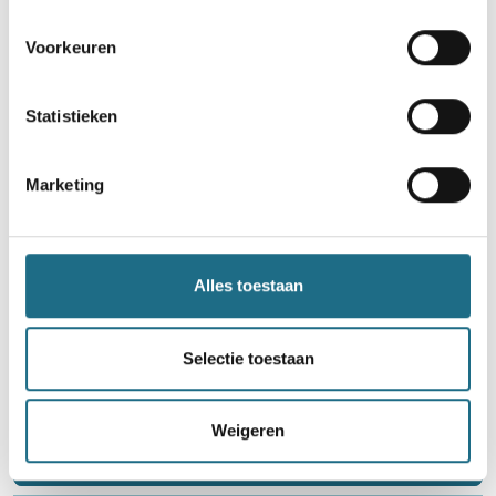
Tussen zomer en herfst
Voorkeuren
4 km
7 km
12 km
16 km
Statistieken
Donderdag 15 oktober 2026
Meensel-Kiezegem (Tielt-Winge), Vlaams-Brabant
Marketing
Alles toestaan
Word lid en maak kans op een
Selectie toestaan
ballonvaart
Weigeren
Neem deel