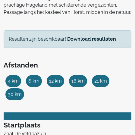
prachtige Hageland met schitterende vergezichten.
Passage langs het kasteel van Horst, midden in de natuur.
Resulten zijn beschikbaar!
Download resultaten
Afstanden
4 km
6 km
12 km
16 km
21 km
30 km
Startplaats
Zaal De Veldbazuin