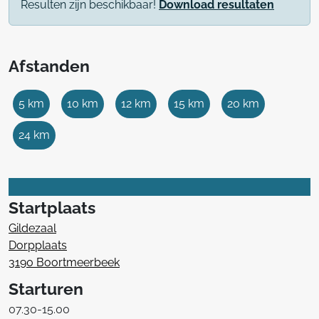
Resulten zijn beschikbaar!
Download resultaten
Afstanden
5 km
10 km
12 km
15 km
20 km
24 km
Startplaats
Gildezaal
Dorpplaats
3190 Boortmeerbeek
Starturen
07.30-15.00