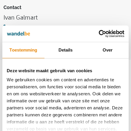
Contact
Ivan Galmart
+32(0)16 60 54 31
+32(0)486 36 09 67
ivan.galmart@telenet.be
Toestemming
Details
Over
Aankomende wandeltochten van deze
Deze website maakt gebruik van cookies
club
We gebruiken cookies om content en advertenties te
personaliseren, om functies voor social media te bieden
en om ons websiteverkeer te analyseren. Ook delen we
informatie over uw gebruik van onze site met onze
Ommegangtocht
partners voor social media, adverteren en analyse. Deze
partners kunnen deze gegevens combineren met andere
5 km
7 km
10 km
informatie die u aan ze heeft verstrekt of die ze hebben
verzameld op basis van uw gebruik van hun services.