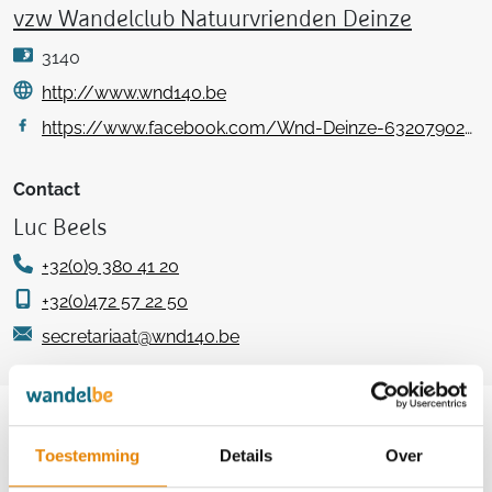
vzw Wandelclub Natuurvrienden Deinze
3140
http://www.wnd140.be
https://www.facebook.com/Wnd-Deinze-632079026860259
Contact
Luc Beels
+32(0)9 380 41 20
+32(0)472 57 22 50
secretariaat@wnd140.be
Aankomende wandeltochten van deze
club
Toestemming
Details
Over