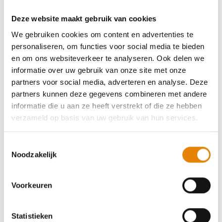
Deze website maakt gebruik van cookies
44e Canteclaermarsen - De Gordel der
We gebruiken cookies om content en advertenties te
personaliseren, om functies voor social media te bieden
Leiestreek
en om ons websiteverkeer te analyseren. Ook delen we
informatie over uw gebruik van onze site met onze
4 km
8 km
12 km
16 km
20 km
25 km
partners voor social media, adverteren en analyse. Deze
30 km
35 km
partners kunnen deze gegevens combineren met andere
informatie die u aan ze heeft verstrekt of die ze hebben
Zondag 20 september 2026
verzameld op basis van uw gebruik van hun services.
Deinze, Oost-Vlaanderen
Toestemmingsselectie
Noodzakelijk
Voorkeuren
Tweede-dag-van-de-week-tocht
4 km
8 km
12 km
16 km
20 km
25 km
Statistieken