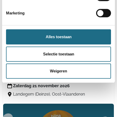
30 km
Dinsdag 13 oktober 2026
Marketing
Oeselgem (Dentergem), West-Vlaanderen
Alles toestaan
Selectie toestaan
44e Wandel-Mee-Dag - Viggaaltocht
4 km
8 km
12 km
16 km
20 km
25 km
Weigeren
30 km
Zaterdag 21 november 2026
Landegem (Deinze), Oost-Vlaanderen