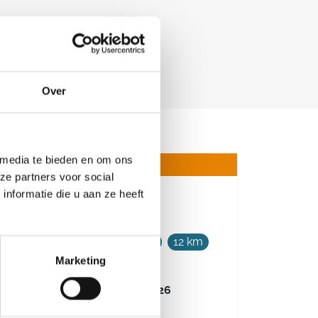
Over
 media te bieden en om ons
ze partners voor social
nformatie die u aan ze heeft
Donderdagtocht
2 km
4 km
6 km
9 km
12 km
Marketing
20 km
30 km
Donderdag 3 december 2026
Lummen, Limburg