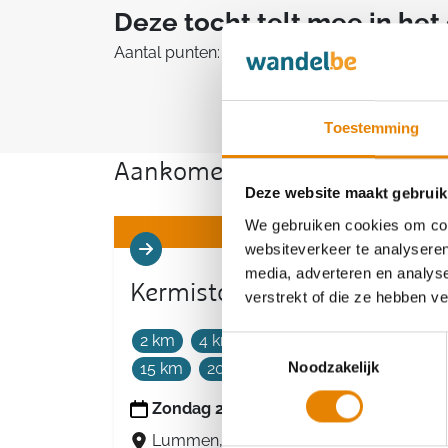
Deze tocht telt mee in he
Aantal punten: 5
Toestemming
Aankomende wandeltochten v
Deze website maakt gebruik
We gebruiken cookies om cont
websiteverkeer te analyseren
media, adverteren en analys
Kermistocht
verstrekt of die ze hebben v
2 km
4 km
5 km
8 km
10 km
Toestemmingsselectie
Noodzakelijk
15 km
20 km
30 km
Zondag 23 augustus 2026
Lummen, Limburg