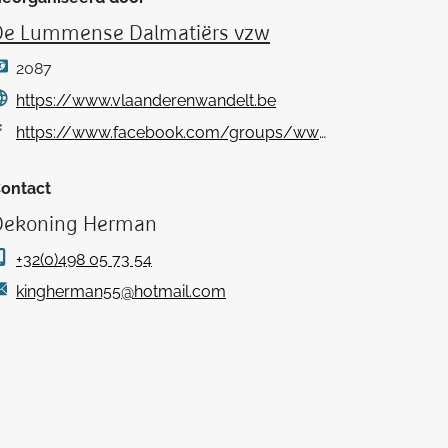
De Lummense Dalmatiërs vzw
2087
https://www.vlaanderenwandelt.be
https://www.facebook.com/groups/www.delummensedalmatiers.be/
ontact
Dekoning Herman
+32(0)498 05 73 54
kingherman55@hotmail.com