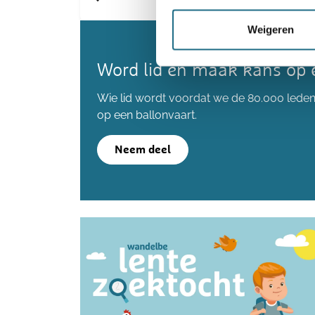
Weigeren
Word lid en maak kans op 
Wie lid wordt voordat we de 80.000 lede
op een ballonvaart.
Neem deel