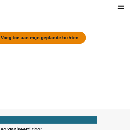
Voeg toe aan mijn geplande tochten
eorganiseerd door