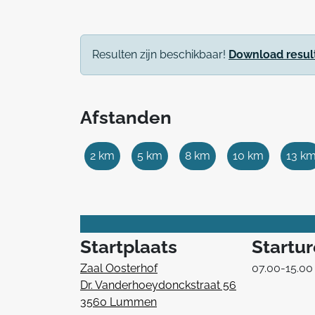
Resulten zijn beschikbaar!
Download resul
Afstanden
2 km
5 km
8 km
10 km
13 k
Startplaats
Startu
Zaal Oosterhof
07.00-15.00
Dr. Vanderhoeydonckstraat 56
3560 Lummen