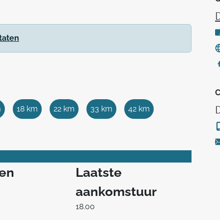
taten
C
m
18 km
22 km
33 km
42 km
ren
Laatste
aankomstuur
18.00