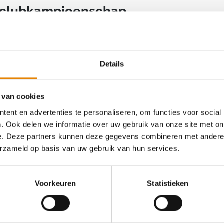
t clubkampioenschap
Details
an deze club
 van cookies
ent en advertenties te personaliseren, om functies voor social
. Ook delen we informatie over uw gebruik van onze site met on
e. Deze partners kunnen deze gegevens combineren met andere i
Herfstwandeltocht
erzameld op basis van uw gebruik van hun services.
2 km
4 km
6 km
12 km
15 km
Voorkeuren
Statistieken
20 km
30 km
Zaterdag 3 oktober 2026
Lummen, Limburg