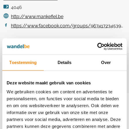
4046
http://www.mankefiel.be
https://www.facebook.com/groups/967417234539631
Contact
Jos De Bisschop
+32(0)2 452 76 59
Toestemming
Details
Over
+32(0)497 10 65 42
jos.debisschop@mankefiel.be
Deze website maakt gebruik van cookies
We gebruiken cookies om content en advertenties te
Aankomende wandeltochten van deze
personaliseren, om functies voor social media te bieden
en om ons websiteverkeer te analyseren. Ook delen we
club
informatie over uw gebruik van onze site met onze
partners voor social media, adverteren en analyse. Deze
partners kunnen deze gegevens combineren met andere