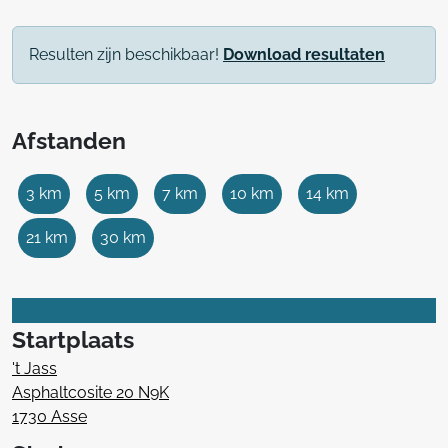
Resulten zijn beschikbaar!
Download resultaten
Afstanden
3 km
5 km
7 km
10 km
14 km
21 km
30 km
Startplaats
't Jass
Asphaltcosite 20 N9K
1730 Asse