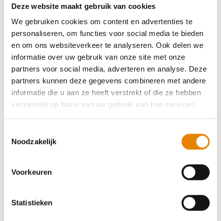
Deze website maakt gebruik van cookies
44e Canteclaermarsen - De Gordel der
We gebruiken cookies om content en advertenties te
Leiestreek
personaliseren, om functies voor social media te bieden
en om ons websiteverkeer te analyseren. Ook delen we
4 km
8 km
12 km
16 km
20 km
25 km
informatie over uw gebruik van onze site met onze
30 km
35 km
partners voor social media, adverteren en analyse. Deze
partners kunnen deze gegevens combineren met andere
Zondag 20 september 2026
informatie die u aan ze heeft verstrekt of die ze hebben
Deinze, Oost-Vlaanderen
verzameld op basis van uw gebruik van hun services.
Toestemmingsselectie
Noodzakelijk
Tweede-dag-van-de-week-tocht
Voorkeuren
4 km
8 km
12 km
16 km
20 km
25 km
30 km
Statistieken
Dinsdag 13 oktober 2026