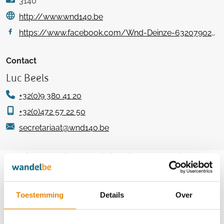
3140
http://www.wnd140.be
https://www.facebook.com/Wnd-Deinze-632079026860259
Contact
Luc Beels
+32(0)9 380 41 20
+32(0)472 57 22 50
secretariaat@wnd140.be
Aankomende wandeltochten van deze
club
Toestemming
Details
Over