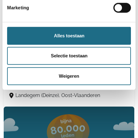
Marketing
Oeselgem (Dentergem), West-Vlaanderen
Alles toestaan
44e Wandel-Mee-Dag - Viggaaltocht
Selectie toestaan
4 km
8 km
12 km
16 km
20 km
25 km
30 km
Weigeren
Zaterdag 21 november 2026
Landegem (Deinze), Oost-Vlaanderen