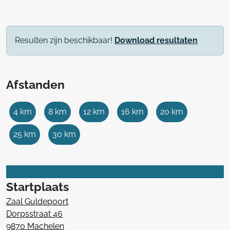
Resulten zijn beschikbaar!
Download resultaten
Afstanden
4 km
8 km
12 km
16 km
20 km
25 km
30 km
Startplaats
Zaal Guldepoort
Dorpsstraat 46
9870 Machelen