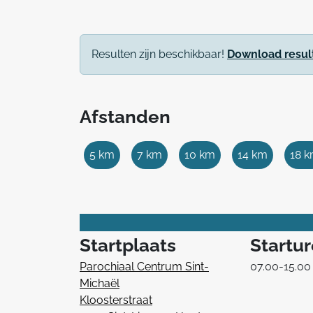
Resulten zijn beschikbaar!
Download resul
Afstanden
5 km
7 km
10 km
14 km
18 
Startplaats
Startu
Parochiaal Centrum Sint-
07.00-15.00
Michaël
Kloosterstraat