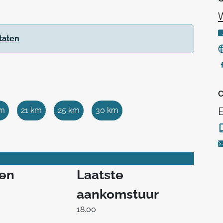
taten
C
km
21 km
25 km
30 km
E
ren
Laatste
aankomstuur
18.00