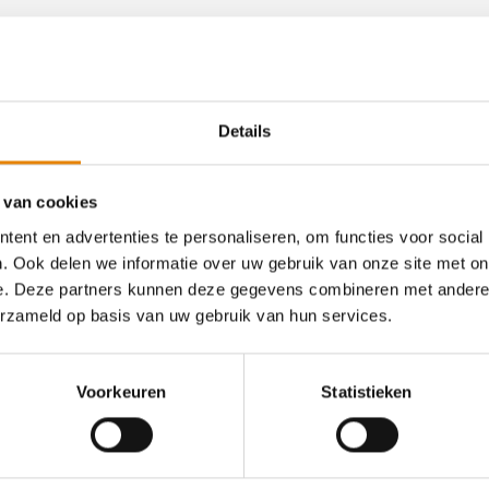
an deze club
Details
 van cookies
26ste Deliriumtocht -
ent en advertenties te personaliseren, om functies voor social
Wandelgordel Vlaamse
. Ook delen we informatie over uw gebruik van onze site met on
e. Deze partners kunnen deze gegevens combineren met andere i
Ardennen
erzameld op basis van uw gebruik van hun services.
6 km
12 km
18 km
21 km
25 km
35 km
Voorkeuren
Statistieken
Zaterdag 26 september 2026
Melle, Oost-Vlaanderen