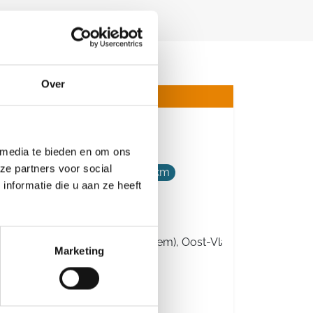
Over
Wafelentocht
 media te bieden en om ons
ze partners voor social
6 km
10 km
14 km
18 km
nformatie die u aan ze heeft
21 km
Zondag 8 november 2026
Bavegem (Sint-Lievens-Houtem), Oost-Vlaanderen
Marketing