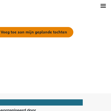
Voeg toe aan mijn geplande tochten
eorganiseerd door