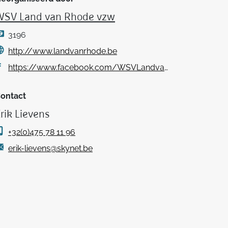
WSV Land van Rhode vzw
3196
http://www.landvanrhode.be
https://www.facebook.com/WSVLandvanRhode/
ontact
rik Lievens
+32(0)475 78 11 96
erik-lievens@skynet.be