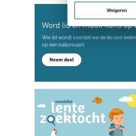
Weigeren
Word lid en maak kans op 
Wie lid wordt voordat we de 80.000 lede
op een ballonvaart.
Neem deel