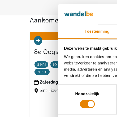
Aankomende wandeltochten v
Toestemming
Deze website maakt gebruik
8e Oogsttocht
We gebruiken cookies om cont
websiteverkeer te analyseren
6 km
10 km
14 km
18 km
media, adverteren en analys
21 km
verstrekt of die ze hebben v
Zaterdag 15 augustus 2026
Toestemmingsselectie
Sint-Lievens-Houtem, Oost-Vlaanderen
Noodzakelijk