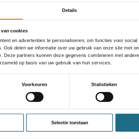
Details
 van cookies
29e Oranjetocht
ent en advertenties te personaliseren, om functies voor social
4 km
6 km
9 km
12 km
20 km
. Ook delen we informatie over uw gebruik van onze site met on
e. Deze partners kunnen deze gegevens combineren met andere i
30 km
erzameld op basis van uw gebruik van hun services.
Zondag 11 oktober 2026
Diest, Vlaams-Brabant
Voorkeuren
Statistieken
een ballonvaart
Selectie toestaan
n bereiken kan kans maken