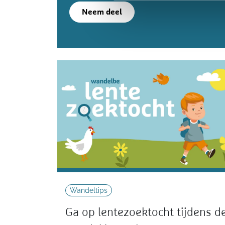
Neem deel
Wandeltips
Ga op lentezoektocht tijdens d