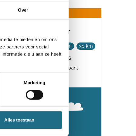
Over
Het Swinnetou Spoor
 media te bieden en om ons
4 km
6 km
12 km
20 km
30 km
ze partners voor social
nformatie die u aan ze heeft
Zaterdag 28 november 2026
Schaffen (Diest), Vlaams-Brabant
Marketing
Alles toestaan