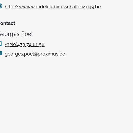
http://www.wandelclubvosschaffen4049.be
ontact
eorges Poel
+32(0)473 74 61 56
georges.poel@proximus.be