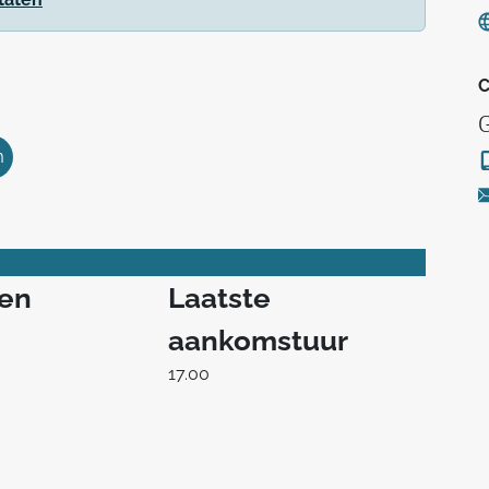
C
G
m
ren
Laatste
aankomstuur
17.00