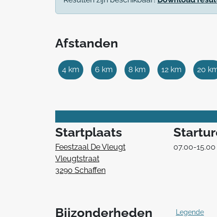
Afstanden
4 km
6 km
8 km
12 km
20 k
Startplaats
Startu
Feestzaal De Vleugt
07.00-15.00
Vleugtstraat
3290 Schaffen
Bijzonderheden
Legende