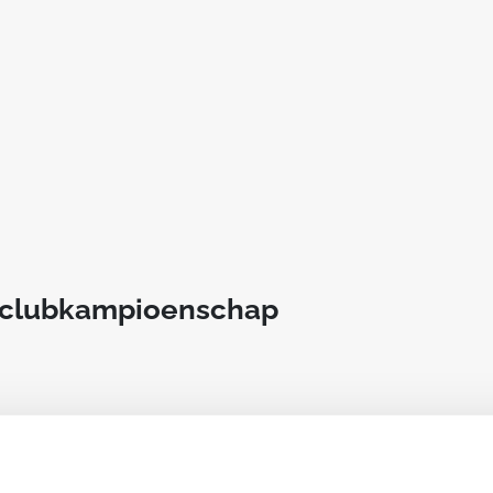
t clubkampioenschap
an deze club