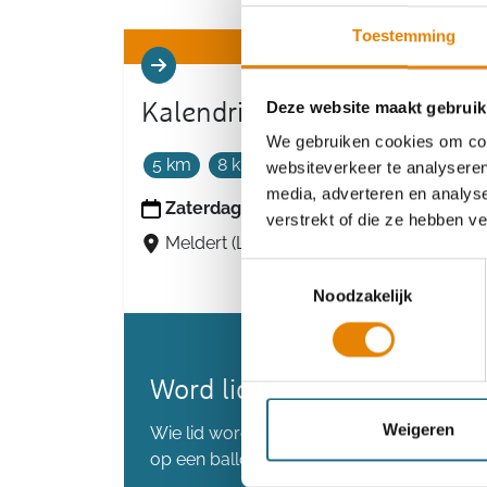
Toestemming
Deze website maakt gebruik
Kalendriestocht
We gebruiken cookies om cont
5 km
8 km
12 km
20 km
30 km
websiteverkeer te analyseren
media, adverteren en analys
Zaterdag 12 september 2026
verstrekt of die ze hebben v
Meldert (Lummen), Limburg
Toestemmingsselectie
Noodzakelijk
Word lid en maak kans op 
Weigeren
Wie lid wordt voordat we de 80.000 lede
op een ballonvaart.