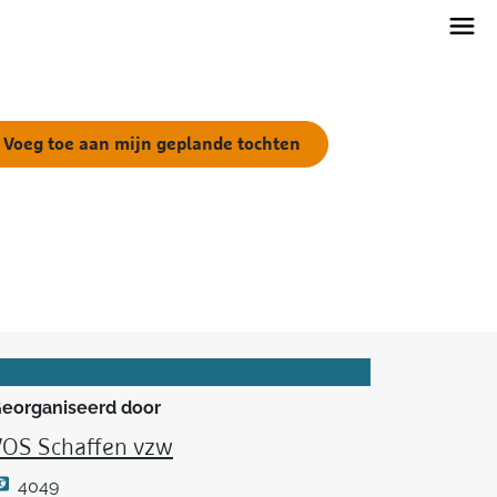
Voeg toe aan mijn geplande tochten
eorganiseerd door
VOS Schaffen vzw
4049