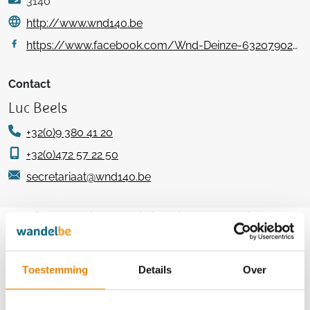
3140
http://www.wnd140.be
https://www.facebook.com/Wnd-Deinze-632079026860259
Contact
Luc Beels
+32(0)9 380 41 20
+32(0)472 57 22 50
secretariaat@wnd140.be
Aankomende wandeltochten van deze
club
Toestemming
Details
Over