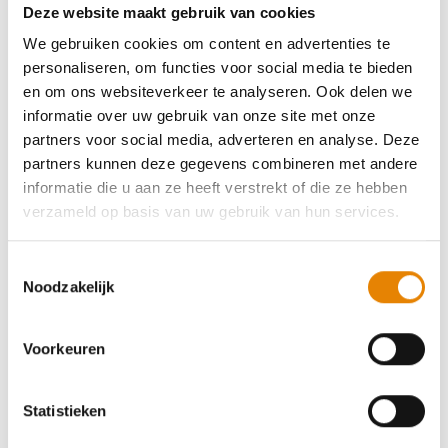
Deze website maakt gebruik van cookies
44e Canteclaermarsen - De Gordel der
We gebruiken cookies om content en advertenties te
Leiestreek
personaliseren, om functies voor social media te bieden
en om ons websiteverkeer te analyseren. Ook delen we
4 km
8 km
12 km
16 km
20 km
25 km
informatie over uw gebruik van onze site met onze
30 km
35 km
partners voor social media, adverteren en analyse. Deze
partners kunnen deze gegevens combineren met andere
Zondag 20 september 2026
informatie die u aan ze heeft verstrekt of die ze hebben
Deinze, Oost-Vlaanderen
verzameld op basis van uw gebruik van hun services.
Toestemmingsselectie
Noodzakelijk
Tweede-dag-van-de-week-tocht
Voorkeuren
4 km
8 km
12 km
16 km
20 km
25 km
30 km
Statistieken
Dinsdag 13 oktober 2026