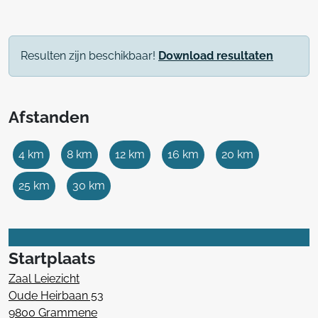
Resulten zijn beschikbaar!
Download resultaten
Afstanden
4 km
8 km
12 km
16 km
20 km
25 km
30 km
Startplaats
Zaal Leiezicht
Oude Heirbaan 53
9800 Grammene