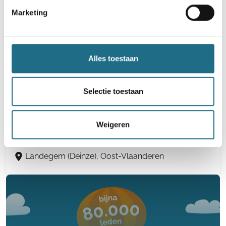
Marketing
Oeselgem (Dentergem), West-Vlaanderen
Alles toestaan
44e Wandel-Mee-Dag - Viggaaltocht
Selectie toestaan
4 km
8 km
12 km
16 km
20 km
25 km
30 km
Weigeren
Zaterdag 21 november 2026
Landegem (Deinze), Oost-Vlaanderen