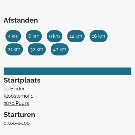
Afstanden
4 km
6 km
9 km
12 km
16 km
21 km
32 km
42 km
Startplaats
cc Binder
Kloosterhof 1
2870 Puurs
Starturen
07.00-15.00