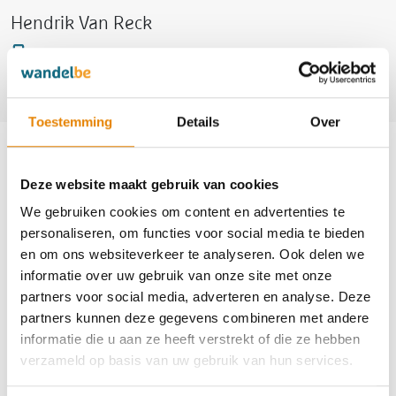
Hendrik Van Reck
+32(0)475 31 17 62
hendrik_11@hotmail.com
Toestemming
Details
Over
Aankomende wandeltochten van deze
club
Deze website maakt gebruik van cookies
We gebruiken cookies om content en advertenties te
personaliseren, om functies voor social media te bieden
en om ons websiteverkeer te analyseren. Ook delen we
Wandeldriedaagse
informatie over uw gebruik van onze site met onze
partners voor social media, adverteren en analyse. Deze
4 km
6 km
9 km
12 km
16 km
21 km
partners kunnen deze gegevens combineren met andere
informatie die u aan ze heeft verstrekt of die ze hebben
Vrijdag 7 augustus 2026
verzameld op basis van uw gebruik van hun services.
Puurs (Puurs-Sint-Amands), Antwerpen