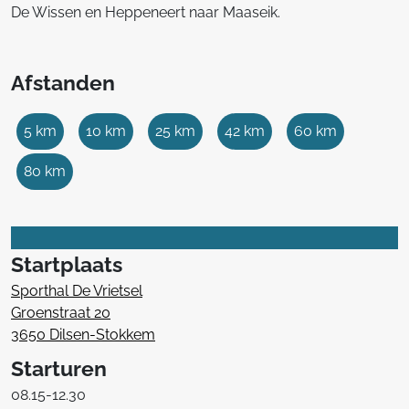
De Wissen en Heppeneert naar Maaseik.
Afstanden
5 km
10 km
25 km
42 km
60 km
80 km
Startplaats
Sporthal De Vrietsel
Groenstraat 20
3650 Dilsen-Stokkem
Starturen
08.15-12.30