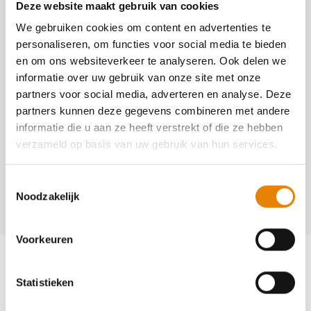
Deze website maakt gebruik van cookies
Georganiseerd door
We gebruiken cookies om content en advertenties te
personaliseren, om functies voor social media te bieden
Kennedymars Maasland
en om ons websiteverkeer te analyseren. Ook delen we
6031
informatie over uw gebruik van onze site met onze
https://www.kennedymarsmaasland.be
partners voor social media, adverteren en analyse. Deze
partners kunnen deze gegevens combineren met andere
informatie die u aan ze heeft verstrekt of die ze hebben
Contact
verzameld op basis van uw gebruik van hun services.
Gerry Hurkens
+32(0)475 37 12 89
Toestemmingsselectie
Noodzakelijk
info@kennedymarsmaasland.be
Voorkeuren
Statistieken