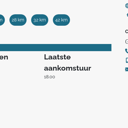
km
28 km
32 km
42 km
C
ren
Laatste
aankomstuur
18.00