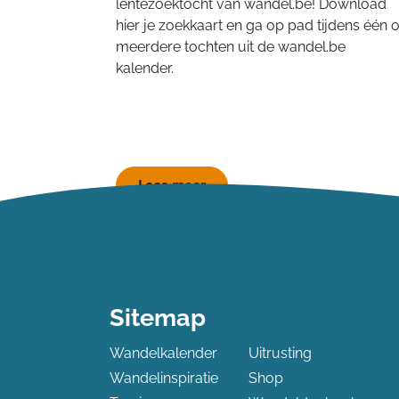
lentezoektocht van wandel.be! Download
hier je zoekkaart en ga op pad tijdens één o
meerdere tochten uit de wandel.be
kalender.
Lees meer
Sitemap
Wandelkalender
Uitrusting
Wandelinspiratie
Shop