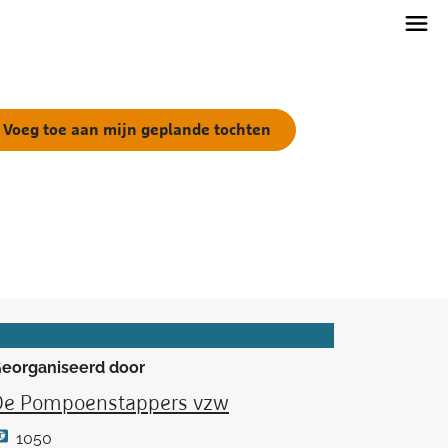
Voeg toe aan mijn geplande tochten
eorganiseerd door
De Pompoenstappers vzw
1050