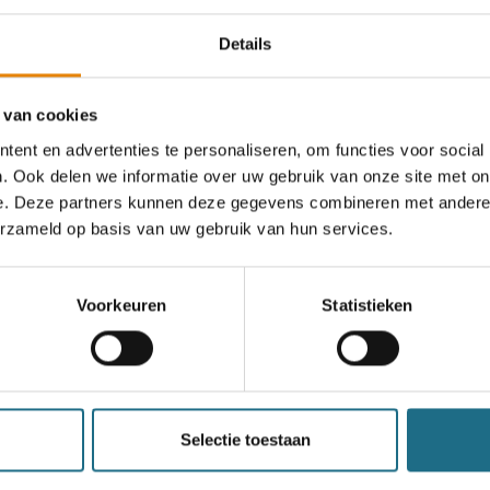
Details
 van cookies
Duivelskuilwandeling
ent en advertenties te personaliseren, om functies voor social
. Ook delen we informatie over uw gebruik van onze site met on
4 km
6 km
12 km
18 km
25 km
e. Deze partners kunnen deze gegevens combineren met andere i
Zaterdag 14 november 2026
erzameld op basis van uw gebruik van hun services.
Kasterlee, Antwerpen
Voorkeuren
Statistieken
een ballonvaart
Selectie toestaan
n bereiken kan kans maken