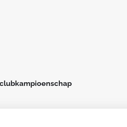
t clubkampioenschap
an deze club