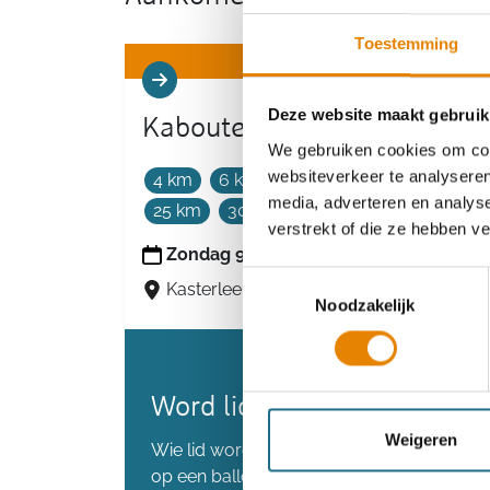
Toestemming
Deze website maakt gebruik
Kabouterbergwandeling
We gebruiken cookies om cont
websiteverkeer te analyseren
4 km
6 km
10 km
15 km
20 km
media, adverteren en analys
25 km
30 km
35 km
40 km
verstrekt of die ze hebben v
Zondag 9 augustus 2026
Toestemmingsselectie
Kasterlee, Antwerpen
Noodzakelijk
Word lid en maak kans op 
Weigeren
Wie lid wordt voordat we de 80.000 lede
op een ballonvaart.