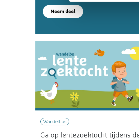
Neem deel
Wandeltips
Ga op lentezoektocht tijdens d