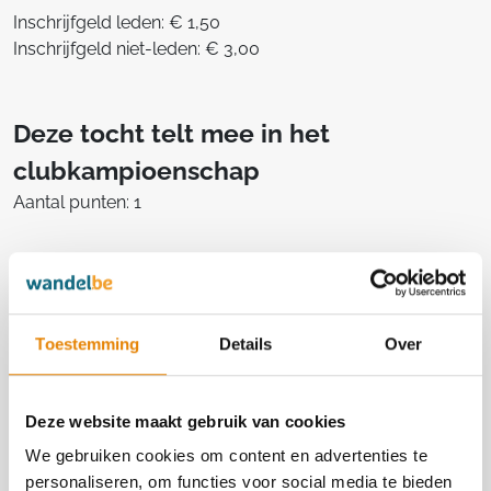
Inschrijfgeld leden: € 1,50
Inschrijfgeld niet-leden: € 3,00
Deze tocht telt mee in het
clubkampioenschap
Aantal punten: 1
Georganiseerd door
Toestemming
Details
Over
Dais vzw
4542
Deze website maakt gebruik van cookies
http://www.dais.be
We gebruiken cookies om content en advertenties te
https://www.facebook.com/Dais-1733412760315071/
personaliseren, om functies voor social media te bieden