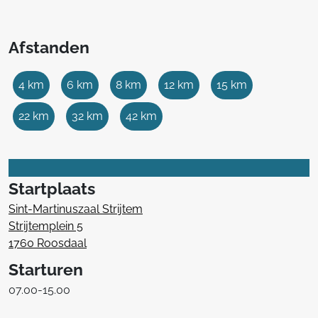
Afstanden
4 km
6 km
8 km
12 km
15 km
22 km
32 km
42 km
Startplaats
Sint-Martinuszaal Strijtem
Strijtemplein 5
1760 Roosdaal
Starturen
07.00-15.00