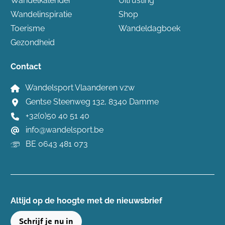
Wandelkalender
Uitrusting
Wandelinspiratie
Shop
Toerisme
Wandeldagboek
Gezondheid
Contact
Wandelsport Vlaanderen vzw
Gentse Steenweg 132, 8340 Damme
+32(0)50 40 51 40
info@wandelsport.be
BE 0643 481 073
Altijd op de hoogte ​met de nieuwsbrief
Schrijf je nu in