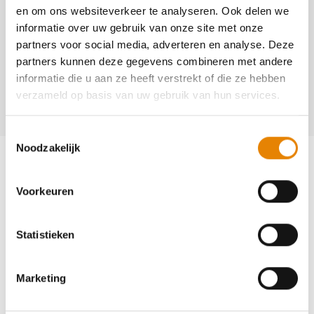
en om ons websiteverkeer te analyseren. Ook delen we
informatie over uw gebruik van onze site met onze
Contact
partners voor social media, adverteren en analyse. Deze
André Keupers
partners kunnen deze gegevens combineren met andere
informatie die u aan ze heeft verstrekt of die ze hebben
+32(0)476 20 11 04
verzameld op basis van uw gebruik van hun services.
andre.keupers@dais.be
Toestemmingsselectie
Noodzakelijk
Voorkeuren
Word lid en maak kans op een
Statistieken
ballonvaart
Marketing
Neem deel