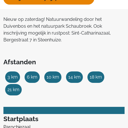
Nieuw op zaterdag! Natuurwandeling door het
Duivenbos en het natuurpark Schaubroek. Ook
inschrijving mogelijk in rustpost: Sint-Catharinazaal,
Bergestraat 7 in Steenhuize.
Afstanden
3 km
6 km
10 km
14 km
18 km
21 km
Startplaats
Parochiezaal