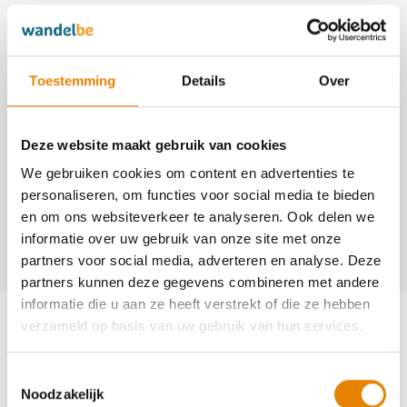
Burchtstappers Herzele vzw
3002
http://www.burchtstappersherzele.be
Toestemming
Details
Over
https://www.facebook.com/groups/Burchtstappersherzele/
Deze website maakt gebruik van cookies
Contact
We gebruiken cookies om content en advertenties te
Michel Goossens
personaliseren, om functies voor social media te bieden
en om ons websiteverkeer te analyseren. Ook delen we
+32(0)473 53 33 38
informatie over uw gebruik van onze site met onze
voorzitter@burchtstappersherzele.be
partners voor social media, adverteren en analyse. Deze
partners kunnen deze gegevens combineren met andere
Aankomende wandeltochten van deze
informatie die u aan ze heeft verstrekt of die ze hebben
verzameld op basis van uw gebruik van hun services.
club
Toestemmingsselectie
Noodzakelijk