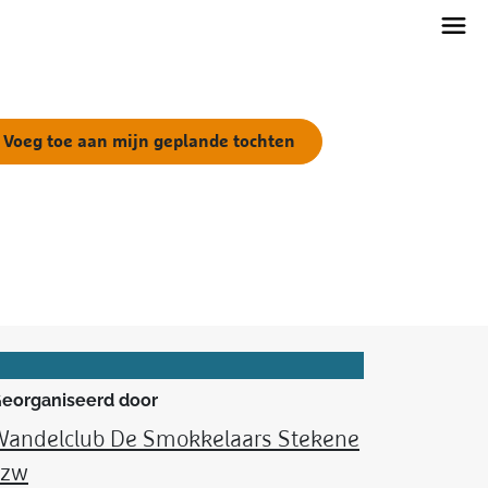
Voeg toe aan mijn geplande tochten
eorganiseerd door
Wandelclub De Smokkelaars Stekene
vzw