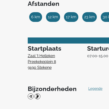
Afstanden
6 km
12 km
17 km
23 km
30
Startplaats
Startu
Zaal 't Helleken
07.00-15.00
Preekekeplein 8
9190 Stekene
Bijzonderheden
Legende