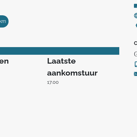
 km
C
G
ren
Laatste
aankomstuur
17.00