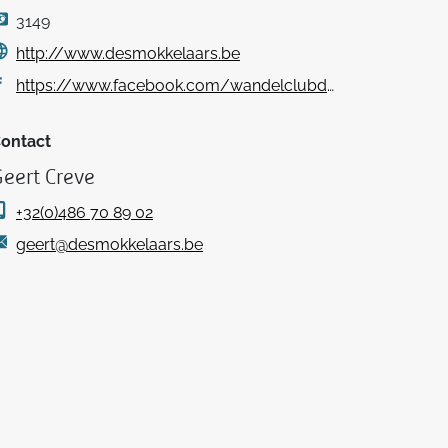
3149
http://www.desmokkelaars.be
https://www.facebook.com/wandelclubdesmokkelaars
ontact
eert Creve
+32(0)486 70 89 02
geert@desmokkelaars.be