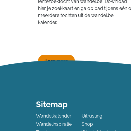
lentezoektocht van wandel.be! Download
hier je zoekkaart en ga op pad tijdens één o
meerdere tochten uit de wandel.be
kalender.
Lees meer
Sitemap
Wandelkalender
Uitrusting
Wandelinspiratie
Shop