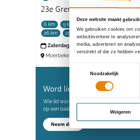
23e Grenstochten
Deze website maakt gebruik
6 km
9 km
12 km
17 km
20 km
We gebruiken cookies om cont
26 km
29 km
websiteverkeer te analyseren
media, adverteren en analys
Zaterdag 22 augustus 2026
verstrekt of die ze hebben v
Moerbeke-Waas (Moerbeke), Oost-Vlaa
Toestemmingsselectie
Noodzakelijk
Word lid en maak kans op 
Wie lid wordt voordat we de 80.000 lede
op een ballonvaart.
Weigeren
Neem deel