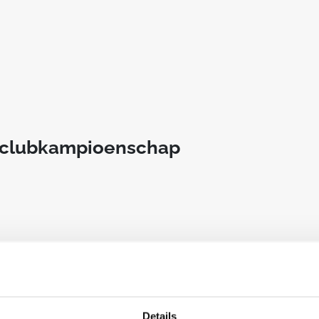
t clubkampioenschap
an deze club
Details