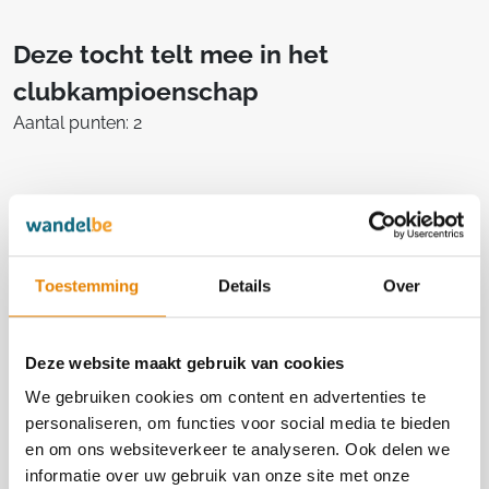
Deze tocht telt mee in het
clubkampioenschap
Aantal punten: 2
Georganiseerd door
Toestemming
Details
Over
W.K. Noordergouw - Brasschaat vzw
1047
Deze website maakt gebruik van cookies
http://www.wknoordergouw.be
We gebruiken cookies om content en advertenties te
personaliseren, om functies voor social media te bieden
Contact
en om ons websiteverkeer te analyseren. Ook delen we
Marc De Wit
informatie over uw gebruik van onze site met onze