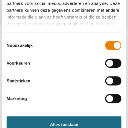
partners voor social media, adverteren en analyse. Deze
+32(0)468 51 37 35
partners kunnen deze gegevens combineren met andere
marcdewit@telenet.be
informatie die u aan ze heeft verstrekt of die ze hebben
verzameld op basis van uw gebruik van hun services.
Toestemmingsselectie
Noodzakelijk
Word lid en maak kans op een
Voorkeuren
ballonvaart
Statistieken
Neem deel
Marketing
Alles toestaan