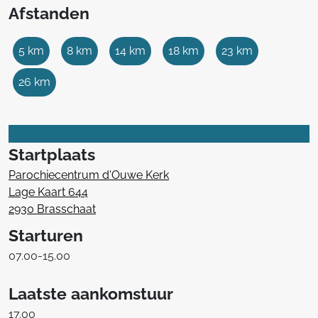
Afstanden
5 km
8 km
14 km
18 km
23 km
26 km
Startplaats
Parochiecentrum d'Ouwe Kerk
Lage Kaart 644
2930 Brasschaat
Starturen
07.00-15.00
Laatste aankomstuur
17.00