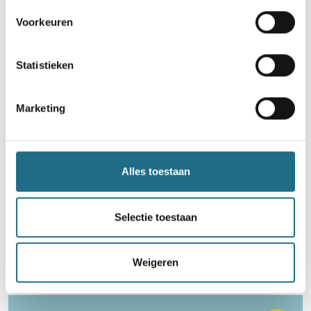
5 km
10 km
12 km
15 km
20 km
Voorkeuren
26 km
Zondag 23 augustus 2026
Statistieken
Geluveld (Zonnebeke), West-Vlaanderen
Marketing
Alles toestaan
Word lid en maak kans op een
Selectie toestaan
ballonvaart
Neem deel
Weigeren