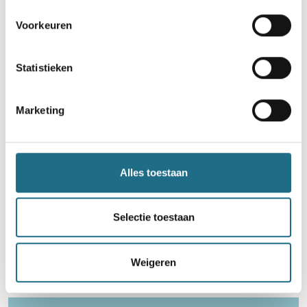
Wintertocht
Voorkeuren
5 km
10 km
15 km
20 km
Statistieken
Zondag 22 november 2026
Pelt, Limburg
Marketing
Alles toestaan
Word lid en maak kans op een
Selectie toestaan
ballonvaart
Neem deel
Weigeren