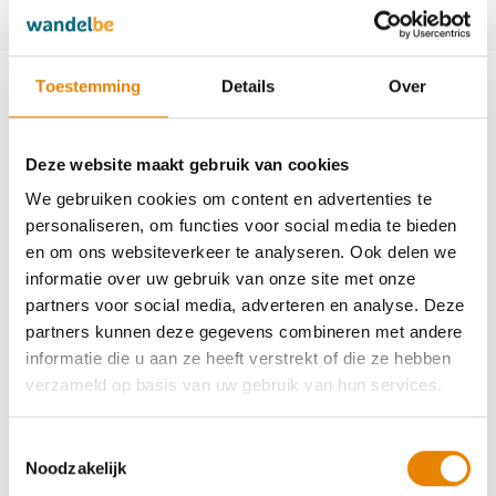
bokkenrijdersoverpelt@gmail.com
Aankomende wandeltochten van deze
Toestemming
Details
Over
club
Deze website maakt gebruik van cookies
We gebruiken cookies om content en advertenties te
personaliseren, om functies voor social media te bieden
Vliegdentocht
en om ons websiteverkeer te analyseren. Ook delen we
informatie over uw gebruik van onze site met onze
4 km
6 km
12 km
20 km
partners voor social media, adverteren en analyse. Deze
Zaterdag 12 september 2026
partners kunnen deze gegevens combineren met andere
informatie die u aan ze heeft verstrekt of die ze hebben
Overpelt (Pelt), Limburg
verzameld op basis van uw gebruik van hun services.
Toestemmingsselectie
Noodzakelijk