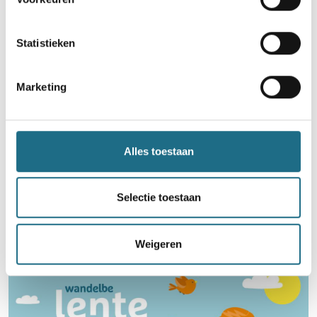
Zondag 30 augustus 2026
Schelle, Antwerpen
Statistieken
Marketing
Alles toestaan
Word lid en maak kans op een
ballonvaart
Selectie toestaan
Neem deel
Weigeren