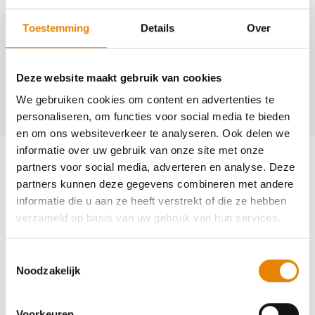
Contact
Toestemming
Details
Over
Roland Cools
+32(0)3 887 69 56
Deze website maakt gebruik van cookies
+32(0)497 43 48 45
We gebruiken cookies om content en advertenties te
cools.roland@telenet.be
personaliseren, om functies voor social media te bieden
en om ons websiteverkeer te analyseren. Ook delen we
Aankomende wandeltochten van deze
informatie over uw gebruik van onze site met onze
partners voor social media, adverteren en analyse. Deze
club
partners kunnen deze gegevens combineren met andere
informatie die u aan ze heeft verstrekt of die ze hebben
verzameld op basis van uw gebruik van hun services.
49e Wandeling door de Rupelstreek
Toestemmingsselectie
Noodzakelijk
5 km
7 km
12 km
17 km
21 km
28 km
35 km
Voorkeuren