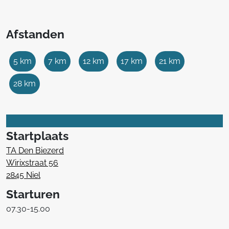
Afstanden
5 km
7 km
12 km
17 km
21 km
28 km
Startplaats
TA Den Biezerd
Wirixstraat 56
2845 Niel
Starturen
07.30-15.00