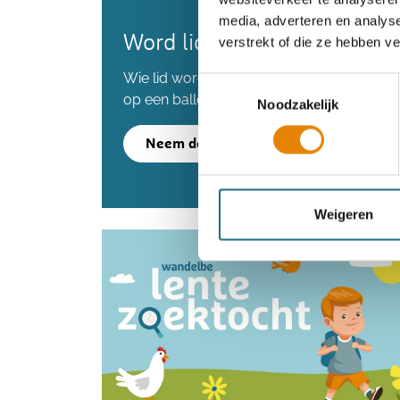
media, adverteren en analys
Word lid en maak kans op 
verstrekt of die ze hebben v
Wie lid wordt voordat we de 80.000 lede
Toestemmingsselectie
op een ballonvaart.
Noodzakelijk
Neem deel
Weigeren