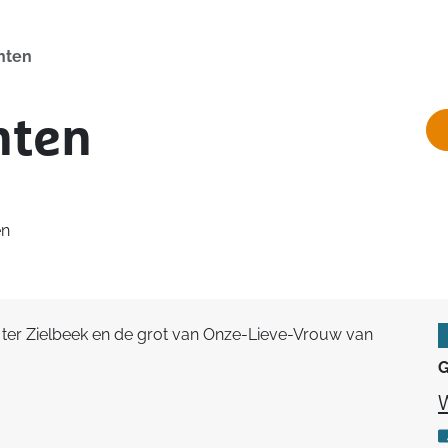
hten
hten
en
 ter Zielbeek en de grot van Onze-Lieve-Vrouw van
G