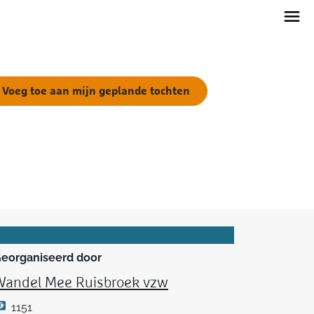
Voeg toe aan mijn geplande tochten
eorganiseerd door
Wandel Mee Ruisbroek vzw
1151