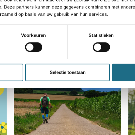
e. Deze partners kunnen deze gegevens combineren met andere i
een ballonvaart
erzameld op basis van uw gebruik van hun services.
n bereiken kan kans maken
Voorkeuren
Statistieken
Selectie toestaan