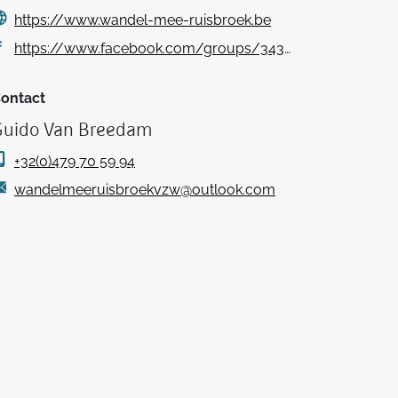
https://www.wandel-mee-ruisbroek.be
https://www.facebook.com/groups/343834539532357
ontact
Guido Van Breedam
+32(0)479 70 59 94
wandelmeeruisbroekvzw@outlook.com