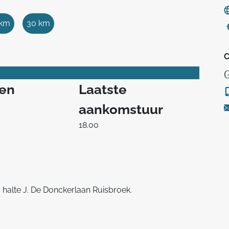
 km
30 km
C
ren
Laatste
aankomstuur
18.00
 halte J. De Donckerlaan Ruisbroek.