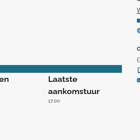
C
G
ren
Laatste
aankomstuur
17.00