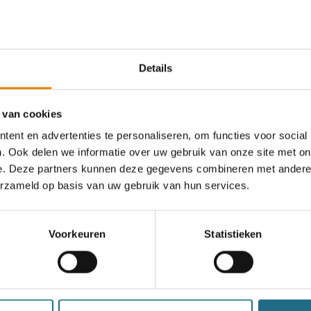
an deze club
Details
 van cookies
34e Tweedaagse
ent en advertenties te personaliseren, om functies voor social
. Ook delen we informatie over uw gebruik van onze site met on
Herfstwandelingen
e. Deze partners kunnen deze gegevens combineren met andere i
erzameld op basis van uw gebruik van hun services.
5 km
10 km
14 km
19 km
25 km
Voorkeuren
Statistieken
Zaterdag 28 november 2026
Mazenzele (Opwijk), Vlaams-Brabant