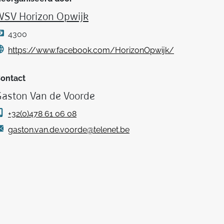
WSV Horizon Opwijk
4300
https://www.facebook.com/HorizonOpwijk/
ontact
aston Van de Voorde
+32(0)478 61 06 08
gaston.van.de.voorde@telenet.be