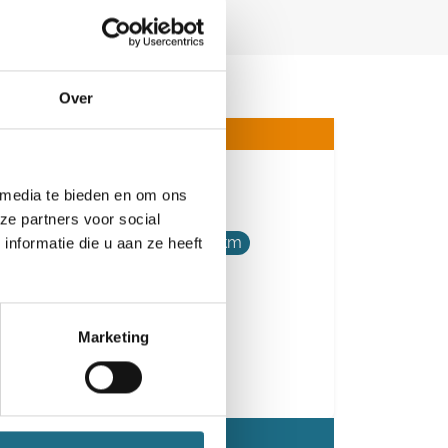
Over
34e Kersttocht
 media te bieden en om ons
ze partners voor social
5 km
10 km
16 km
21 km
nformatie die u aan ze heeft
Vrijdag 25 december 2026
Opwijk, Vlaams-Brabant
Marketing