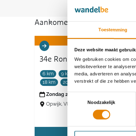
Aankomende wandeltochten v
Toestemming
Deze website maakt gebruik
34e Rondom Opwijk
We gebruiken cookies om cont
websiteverkeer te analyseren
6 km
9 km
12 km
14 km
16 km
media, adverteren en analys
verstrekt of die ze hebben v
18 km
20 km
24 km
Zondag 23 augustus 2026
Toestemmingsselectie
Noodzakelijk
Opwijk, Vlaams-Brabant