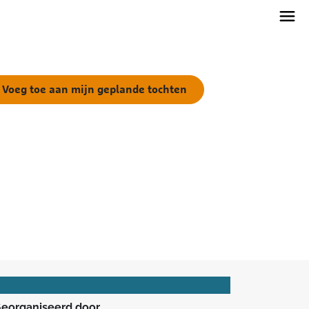
Voeg toe aan mijn geplande tochten
eorganiseerd door