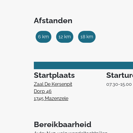
Afstanden
6 km
12 km
18 km
Startplaats
Startu
Zaal De Kersenpit
07.30-15.00
Dorp 46
1745 Mazenzele
Bereikbaarheid