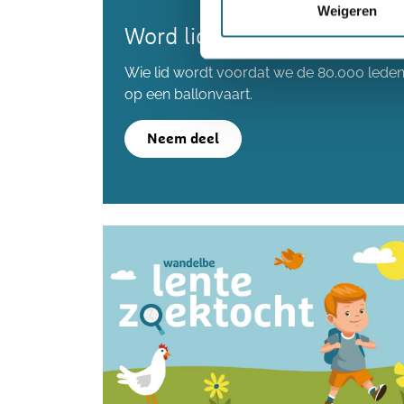
Weigeren
Word lid en maak kans op 
Wie lid wordt voordat we de 80.000 lede
op een ballonvaart.
Neem deel