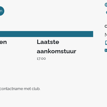
km
C
ren
Laatste
aankomstuur
17.00
a contactname met club.