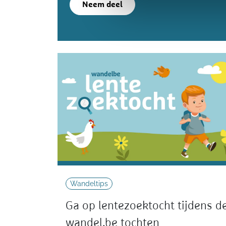
Neem deel
Wandeltips
Ga op lentezoektocht tijdens d
wandel.be tochten