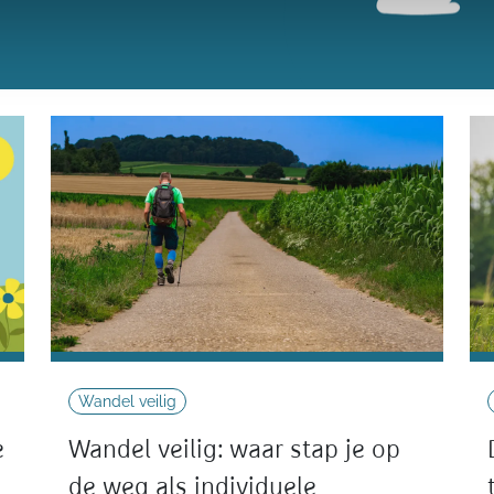
Wandel veilig
e
Wandel veilig: waar stap je op
de weg als individuele