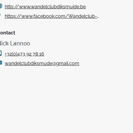
http://www.wandelclubdiksmuide.be
https://www.facebook.com/Wandelclub-Diksmuide-1547003448924518/
ontact
Nick Lannoo
+32(0)473 92 78 16
wandelclubdiksmude@gmail.com