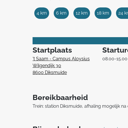
4 km
6 km
12 km
18 km
24 
Startplaats
Startu
't Saam - Campus Aloysius
08.00-15.00
Wilgendijk 30
8600 Diksmuide
Bereikbaarheid
Trein: station Diksmuide, afhaling mogelijk n