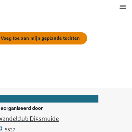
Voeg toe aan mijn geplande tochten
eorganiseerd door
Wandelclub Diksmuide
5537