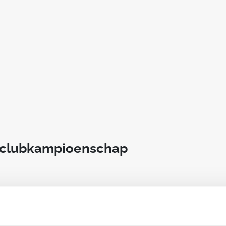
t clubkampioenschap
an deze club