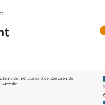
ht
ht
 Diksmuide, met uiteraard de IJzertoren, de
lubwebsite.
G