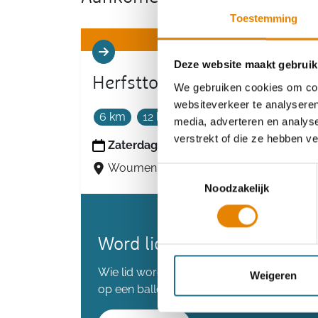
Toestemming
Deze website maakt gebruik
Herfsttocht
We gebruiken cookies om cont
websiteverkeer te analyseren
6 km
12 km
18 km
media, adverteren en analys
verstrekt of die ze hebben v
Zaterdag 7 november 2026
Woumen (Diksmuide), West-Vlaanderen
Toestemmingsselectie
Noodzakelijk
Word lid en maak kans op 
Wie lid wordt voordat we de 80.000 lede
Weigeren
op een ballonvaart.