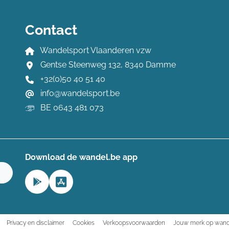
Contact
Wandelsport Vlaanderen vzw
Gentse Steenweg 132, 8340 Damme
+32(0)50 40 51 40
info@wandelsport.be
BE 0643 481 073
Download de wandel.be app
n
Privacy en disclaimer
Cookies
Verkoopsvoorwaarden
Jouw merk op wand