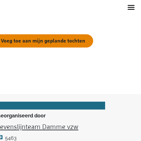
Voeg toe aan mijn geplande tochten
eorganiseerd door
Levenslijnteam Damme vzw
5463