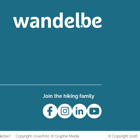
Join the hiking family
el.be?
Copyright coverfoto: © Graphix Media
© Copyright 2026