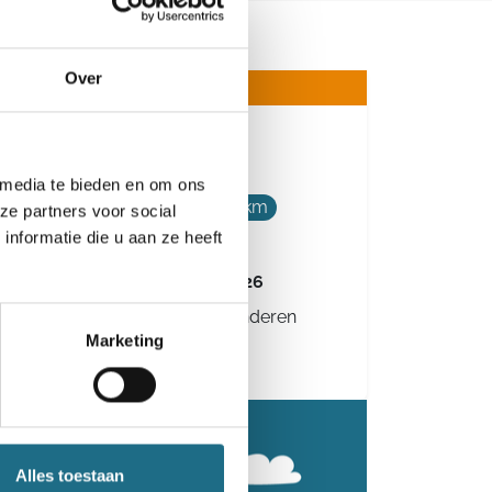
Over
10e Kermistocht
 media te bieden en om ons
5 km
10 km
15 km
20 km
ze partners voor social
24 km
nformatie die u aan ze heeft
Zaterdag 26 september 2026
Sijsele (Damme), West-Vlaanderen
Marketing
Alles toestaan