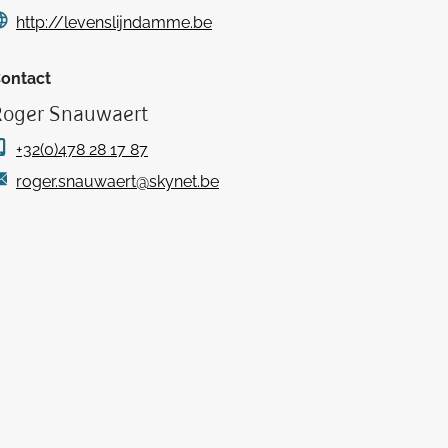
http://levenslijndamme.be
ontact
Roger Snauwaert
+32(0)478 28 17 87
roger.snauwaert@skynet.be