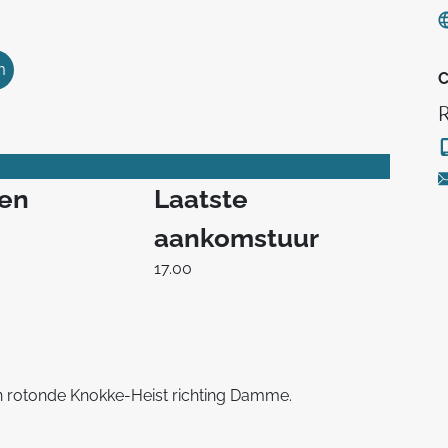
m
C
ren
Laatste
aankomstuur
17.00
n rotonde Knokke-Heist richting Damme.