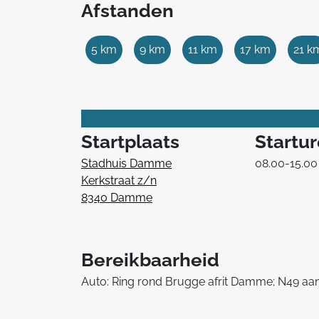
Afstanden
5 km
9 km
11 km
17 km
21 k
Startplaats
Startu
Stadhuis Damme
08.00-15.00
Kerkstraat z/n
8340 Damme
Bereikbaarheid
Auto: Ring rond Brugge afrit Damme; N49 aa