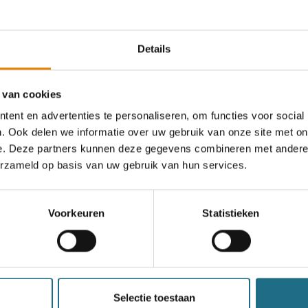
an deze club
Details
4e Sanapolistocht -
 van cookies
ent en advertenties te personaliseren, om functies voor social
Herdenkingstocht Nicky
. Ook delen we informatie over uw gebruik van onze site met on
e. Deze partners kunnen deze gegevens combineren met andere i
4 km
6 km
10 km
12 km
15 km
erzameld op basis van uw gebruik van hun services.
18 km
21 km
25 km
Woensdag 23 september 2026
Voorkeuren
Statistieken
Sijsele (Damme), West-Vlaanderen
een ballonvaart
Selectie toestaan