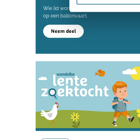
Wie lid wordt voordat we de 80.000 lede
op een ballonvaart.
Neem deel