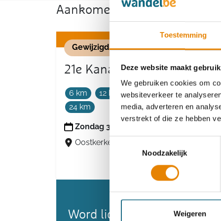
Aankomende wandeltochten v
Toestemming
Gewijzigd
21e Kanalentocht
Deze website maakt gebruik
We gebruiken cookies om cont
6 km
12 km
16 km
20 km
websiteverkeer te analyseren
24 km
media, adverteren en analys
verstrekt of die ze hebben v
Zondag 30 augustus 2026
Toestemmingsselectie
Oostkerke (Damme), West-Vlaanderen
Noodzakelijk
Word lid en maak kans op 
Weigeren