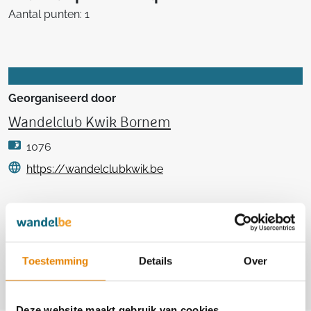
Aantal punten: 1
Georganiseerd door
Wandelclub Kwik Bornem
1076
https://wandelclubkwik.be
Contact
Edward De Bruyn
+32(0)479 42 38 22
Toestemming
Details
Over
edwarddebruyn@wandelclubkwik.be
Deze website maakt gebruik van cookies