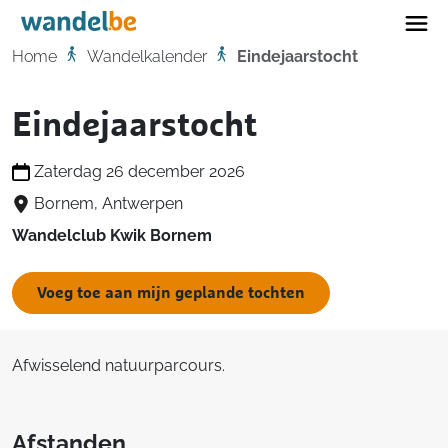
Home
Home
Wandelkalender
Eindejaarstocht
Eindejaarstocht
Zaterdag 26 december 2026
Bornem, Antwerpen
Wandelclub Kwik Bornem
Voeg toe aan mijn geplande tochten
Afwisselend natuurparcours.
Afstanden