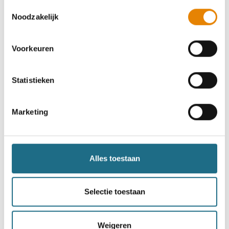
Toestemmingsselectie
Noodzakelijk
Voorkeuren
Herfsttocht
Statistieken
6 km
8 km
10 km
18 km
Maandag 26 oktober 2026
Marketing
Overrepen (Tongeren-Borgloon), Limburg
Alles toestaan
Selectie toestaan
Word lid en maak kans op een
ballonvaart
Weigeren