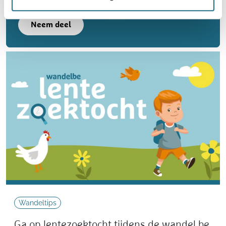
Neem deel
Wandeltips
Ga op lentezoektocht tijdens de wandel.be