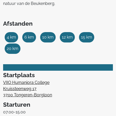
natuur van de Beukenberg.
Afstanden
4 km
6 km
10 km
12 km
15 km
20 km
Startplaats
VIIO Humaniora College
Kruissteenweg 17
3700 Tongeren-Borgloon
Starturen
07.00-15.00