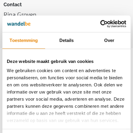
Contact
Rina Groven
+32(0)478 50 06 97
grovenrina@gmail.com
Toestemming
Details
Over
Aankomende wandeltochten van deze
Deze website maakt gebruik van cookies
club
We gebruiken cookies om content en advertenties te
personaliseren, om functies voor social media te bieden
Gewijzigd
en om ons websiteverkeer te analyseren. Ook delen we
informatie over uw gebruik van onze site met onze
Wandel Mee in wondermooi Kanne
partners voor social media, adverteren en analyse. Deze
partners kunnen deze gegevens combineren met andere
6 km
8 km
12 km
20 km
26 km
informatie die u aan ze heeft verstrekt of die ze hebben
verzameld op basis van uw gebruik van hun services.
Zondag 13 september 2026
Kanne (Riemst), Limburg