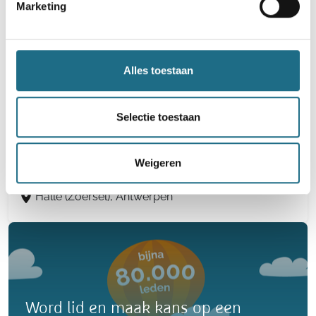
Marketing
Pulderbos (Zandhoven), Antwerpen
Alles toestaan
Driekoningentocht
Selectie toestaan
7 km
10 km
Weigeren
Woensdag 30 december 2026
Halle (Zoersel), Antwerpen
Word lid en maak kans op een