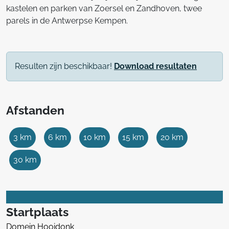
kastelen en parken van Zoersel en Zandhoven, twee
parels in de Antwerpse Kempen.
Resulten zijn beschikbaar!
Download resultaten
Afstanden
3 km
6 km
10 km
15 km
20 km
30 km
Startplaats
Domein Hooidonk