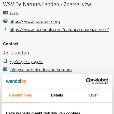
WSV De Natuurvrienden - Zoersel vzw
1410
https://www.nvzoersel.org
https://www.facebook.com/natuurvriendenzoersel/
Contact
Jef Joosten
+32(0)477 27 93 11
info@natuurvriendenzoersel.com
Aankomende wandeltochten van deze
club
Toestemming
Details
Over
Deze website maakt gebruik van cookies