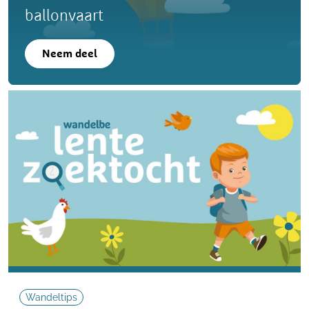
ballonvaart
Neem deel
Wandeltips