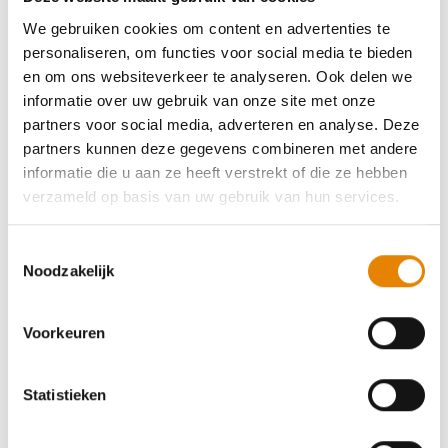
We gebruiken cookies om content en advertenties te
Herfsttinten in de Voorkempen -
personaliseren, om functies voor social media te bieden
Wandelen voor Veerkracht - Walk 2
en om ons websiteverkeer te analyseren. Ook delen we
informatie over uw gebruik van onze site met onze
Gether-tocht
partners voor social media, adverteren en analyse. Deze
partners kunnen deze gegevens combineren met andere
5 km
10 km
15 km
20 km
30 km
informatie die u aan ze heeft verstrekt of die ze hebben
Zondag 4 oktober 2026
verzameld op basis van uw gebruik van hun services.
Westmalle (Malle), Antwerpen
Toestemmingsselectie
Noodzakelijk
Voorkeuren
Ritselende Blarentocht
Statistieken
6 km
12 km
20 km
25 km
30 km
Zondag 15 november 2026