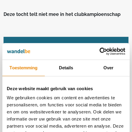
Deze tocht telt niet mee in het clubkampioenschap
Georganiseerd door
BVV / FBSP
Toestemming
Details
Over
BVV
https://ivveuropiade2026.be
Deze website maakt gebruik van cookies
Contact
We gebruiken cookies om content en advertenties te
personaliseren, om functies voor social media te bieden
BVV / FBSP
en om ons websiteverkeer te analyseren. Ook delen we
+32(0)496 08 83 84
informatie over uw gebruik van onze site met onze
partners voor social media, adverteren en analyse. Deze
info@ivveuropiade2026.be