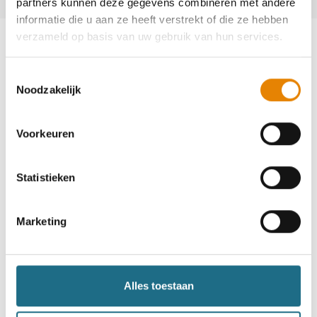
partners kunnen deze gegevens combineren met andere
informatie die u aan ze heeft verstrekt of die ze hebben
verzameld op basis van uw gebruik van hun services.
Toestemmingsselectie
Noodzakelijk
Word lid en maak kans op een
ballonvaart
Voorkeuren
Neem deel
Statistieken
Marketing
Alles toestaan