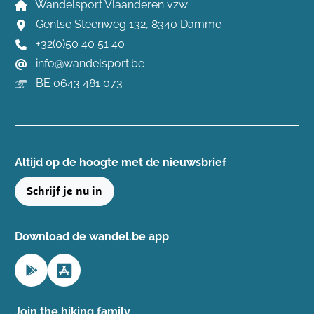
Wandelsport Vlaanderen vzw
Gentse Steenweg 132, 8340 Damme
+32(0)50 40 51 40
info@wandelsport.be
BE 0643 481 073
Altijd op de hoogte ​met de nieuwsbrief
Schrijf je nu in
Download de wandel.be app
Join the hiking family