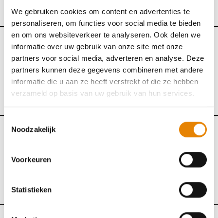
We gebruiken cookies om content en advertenties te
Wommelgem, Antwerpen
personaliseren, om functies voor social media te bieden
en om ons websiteverkeer te analyseren. Ook delen we
informatie over uw gebruik van onze site met onze
WSVL
partners voor social media, adverteren en analyse. Deze
Herfsttocht
partners kunnen deze gegevens combineren met andere
informatie die u aan ze heeft verstrekt of die ze hebben
Zondag 25 oktober 2026
verzameld op basis van uw gebruik van hun services.
Overpelt (Pelt), Limburg
Toestemmingsselectie
Noodzakelijk
WSVL
Herfsttocht
Voorkeuren
Maandag 26 oktober 2026
Statistieken
Overrepen (Tongeren-Borgloon), Limburg