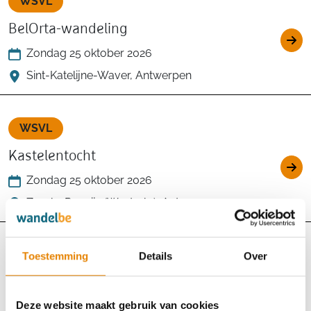
WSVL
BelOrta-wandeling
Zondag 25 oktober 2026
Sint-Katelijne-Waver, Antwerpen
WSVL
Kastelentocht
Zondag 25 oktober 2026
Zoerle-Parwijs (Westerlo), Antwerpen
WSVL
Toestemming
Details
Over
Fortentocht
Deze website maakt gebruik van cookies
Zondag 25 oktober 2026