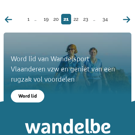
1
…
19
20
21
22
23
…
34
Word lid van Wandelsport
Vlaanderen vzw en geniet van een
rugzak vol voordelen
Word lid