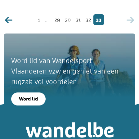
1
…
29
30
31
32
33
Word lid van Wandelsport
Vlaanderen vzw en geniet van een
rugzak vol voordelen
Word lid