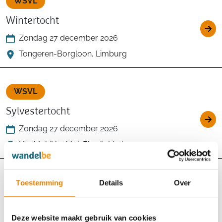
WSVL
Wintertocht
Zondag 27 december 2026
Tongeren-Borgloon, Limburg
WSVL
Sylvestertocht
Zondag 27 december 2026
Hechtel (Hechtel-Eksel), Limburg
WSVL
Toestemming
Details
Over
29e Kortrijk Feeëriek - Ergodôme-wandeltocht
Deze website maakt gebruik van cookies
Maandag 28 december 2026