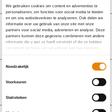
We gebruiken cookies om content en advertenties te
Kortrijk, West-Vlaanderen
personaliseren, om functies voor social media te bieden
en om ons websiteverkeer te analyseren. Ook delen we
informatie over uw gebruik van onze site met onze
WSVL
partners voor social media, adverteren en analyse. Deze
Eindejaarstocht
partners kunnen deze gegevens combineren met andere
informatie die u aan ze heeft verstrekt of die ze hebben
Maandag 28 december 2026
verzameld op basis van uw gebruik van hun services.
Zepperen (Sint-Truiden), Limburg
Toestemmingsselectie
Noodzakelijk
WSVL
Grenstocht
Voorkeuren
Dinsdag 29 december 2026
Statistieken
Lommel, Limburg