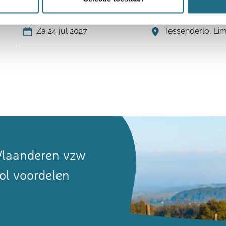
Hoogzomertocht - 50 km Bos- en Heuvel
Za 24 jul 2027
Tessenderlo, Li
Vlaanderen vzw
ol voordelen