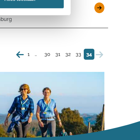
trail
mburg
1
…
30
31
32
33
34