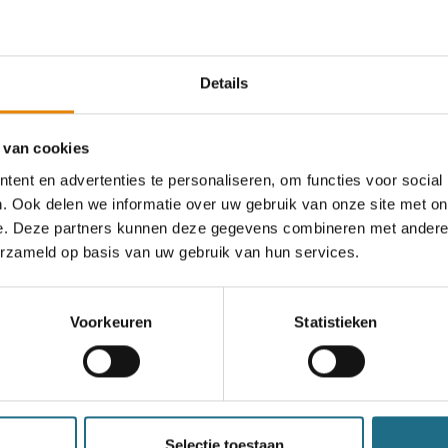
Herkenrodebossen
Wo 30 dec 2026
Stevoort (Hassel
Details
WSVL
 van cookies
Euraudax Basse-Sambre
ent en advertenties te personaliseren, om functies voor social
Wo 30 dec 2026
Jemeppe-sur-S
. Ook delen we informatie over uw gebruik van onze site met on
e. Deze partners kunnen deze gegevens combineren met andere i
erzameld op basis van uw gebruik van hun services.
WSVL
Tis Tied Ta Tud Tis-tocht
Voorkeuren
Statistieken
Do 31 dec 2026
Kortemark, West
WSVL
Selectie toestaan