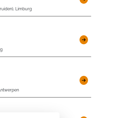
ruiden), Limburg
rg
 Antwerpen